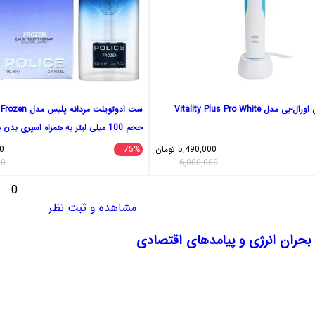
مدل Vitality Plus Pro White
س
حجم 100 میلی لیتر به همراه اسپری بد
مدل Frozen حجم 200 میلی لیتر
5,490,000
تومان
75%
0
00
6,000,000
0
مشاهده و ثبت نظر
ران انرژی و پیامدهای اقتصادی