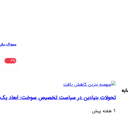
مسواک برقی اورال-بی 
9%
به
تحولات بنیادین در سیاست تخصیص سوخت: ابعاد یک بح
1 هفته پیش