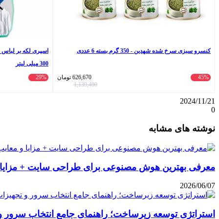
کنسرو سبزی سرخ شده شهدین - 350 گرم بسته 6 عددی
300 میلی لیتر
45%
626,670
تومان
29%
1,139,400
2024/11/21
0
واتس
ایکس
تلگرام
اشتراک
لینکداین
نوشته های مشابه
آپ
گذاری
با
ایمیل
معرفی بهترین هوش مصنوعی برای طراحی سایت + مزایا 
2026/06/07
استراتژی توسعه زیرساخت؛ راهنمای جامع انتخاب سرور و