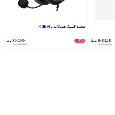
هدست گیمینگ هیسکا مدل GHR-08
19,562,240
تومان
45%
5,940,000
تومان
10,789,000
22,229,820