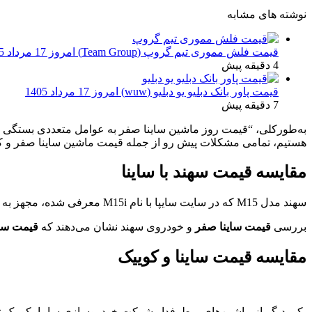
نوشته های مشابه
قیمت فلش مموری تیم گروپ (Team Group) امروز 17 مرداد 1405
4 دقیقه پیش
قیمت پاور بانک دبلیو یو دبلیو (wuw) امروز 17 مرداد 1405
7 دقیقه پیش
به‌طورکلی، “قیمت روز ماشین ساینا صفر به عوامل متعددی بستگی دارد
هستیم، تمامی مشکلات پیش رو از جمله قیمت ماشین ساینا صفر و کا
مقایسه قیمت سهند با ساینا
سهند مدل M15 که در سایت سایپا با نام M15i معرفی شده، مجهز به سیستم زمان‌بندی متغیر سوپاپ است. همچنین بهبودهایی در سیستم جرقه‌زنی و پاشش سوخت این ماشین نیز مشاهده می‌شود.
بررسی
قیمت ساینا صفر
و خودروی سهند نشان می‌دهند که
قیمت سای
مقایسه قیمت ساینا و کوییک
یکی دیگر از ماشین‌های پرطرفدار شرکت خودروسازی سایپا، کوییک نام