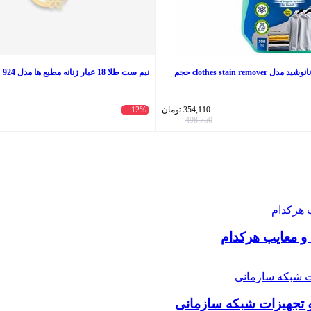
اسپری لکه بر لباس نانوشید مدل clothes stain remover حجم
نیم ست طلا 18 عیار زنانه مطیع ها مدل 924
354,110
تومان
12%
498,750
و معایب هرکدام
 تجهیزات شبکه سازمانی