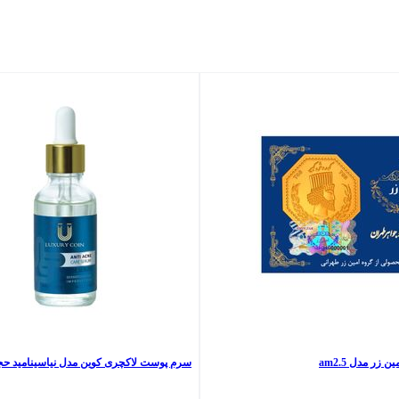
سرم پوست لاکچری کوین مدل نیاسینامید حجم 30 میلی ل