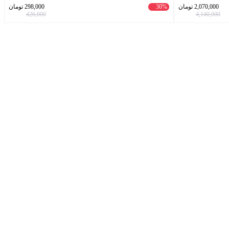
2,070,000
تومان
30%
298,000
تومان
426,000
4,140,000