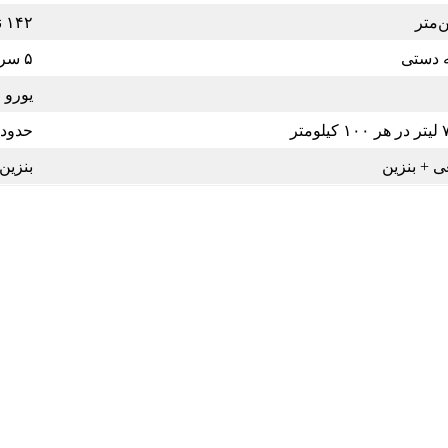
۱۴۲ نیوتن‌متر
۵ سرعته دستی
یورو ۴
حدود ۸ لیتر در هر ۱۰۰ کیلو
ی + بنزین
بنزین