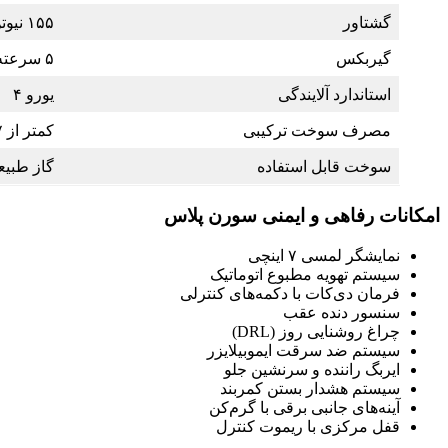
گشتاور
۱۵۵ نیوتن‌متر
گیربکس
۵ سرعته دستی
استاندارد آلایندگی
یورو ۴
مصرف سوخت ترکیبی
کمتر از ۷ لیتر در هر ۱۰۰ کیلومتر
سوخت قابل استفاده
گاز طبیع
امکانات رفاهی و ایمنی سورن پلاس
نمایشگر لمسی ۷ اینچی
سیستم تهویه مطبوع اتوماتیک
فرمان دی‌کات با دکمه‌های کنترلی
سنسور دنده عقب
چراغ روشنایی روز (DRL)
سیستم ضد سرقت ایموبیلایزر
ایربگ راننده و سرنشین جلو
سیستم هشدار بستن کمربند
آینه‌های جانبی برقی با گرم‌کن
قفل مرکزی با ریموت کنترل