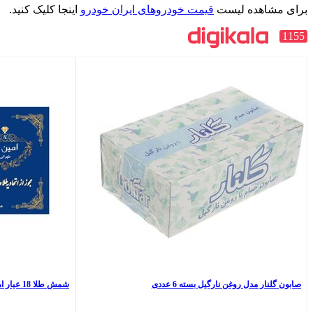
برای مشاهده لیست
قیمت خودروهای ایران خودرو
اینجا کلیک کنید.
1155
صابون گلنار مدل روغن نارگیل بسته 6 عددی
شمش طلا 18 عیار امین زر مدل am2.5