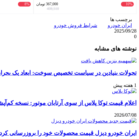
10%
367,000
تومان
8%
408,510
برچسب ها
ایران خودرو
شرایط فروش خودرو
2025/09/28
0
واتس
ایکس
تلگرام
اشتراک
لینکداین
نوشته های مشابه
آپ
گذاری
با
ایمیل
تحولات بنیادین در سیاست تخصیص سوخت: ابعاد یک بحران 
1 هفته پیش
اعلام قیمت توکا پلاس از سوی آرتابان موتور: نسخه کم‌آپشن با چه بهایی 
2026/07/08
ایران خودرو دیزل قیمت محصولات خود را بروزرسانی کرد: نگاه