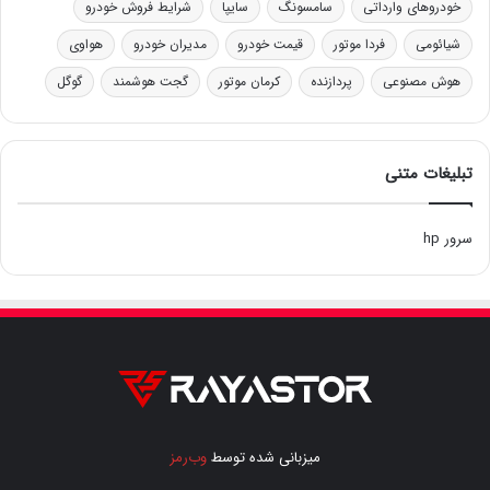
خودروهای وارداتی
سامسونگ
سایپا
شرایط فروش خودرو
شیائومی
فردا موتور
قیمت خودرو
مدیران خودرو
هواوی
هوش مصنوعی
پردازنده
کرمان موتور
گجت هوشمند
گوگل
تبلیغات متنی
سرور hp
میزبانی شده توسط
وب‌رمز