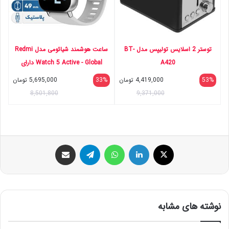
توستر 2 اسلایس تولیپس مدل BT-
ساعت هوشمند شیائومی مدل Redmi
A420
Watch 5 Active - Global دارای
قابلیت های قابلیت مکالمه از طریق
53%
4,419,000
تومان
33%
5,695,000
تومان
بلوتوث، قابلیت تغییر طرح ساعت یا تم
8,501,800
9,371,000
بند پلاستیک
ایکس
لینکداین
واتس آپ
تلگرام
اشتراک گذاری با ایمیل
نوشته های مشابه