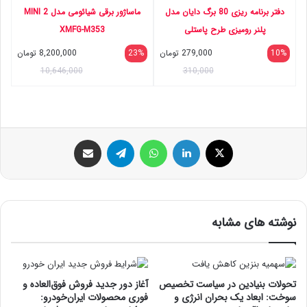
دفتر برنامه ریزی 80 برگ دایان مدل
ماساژور برقی شیائومی مدل MINI 2
پلنر رومیزی طرح پاستلی
XMFG-M353
10%
279,000
تومان
23%
8,200,000
تومان
10,646,000
310,000
ایکس
لینکداین
واتس آپ
تلگرام
اشتراک گذاری با ایمیل
نوشته های مشابه
تحولات بنیادین در سیاست تخصیص
آغاز دور جدید فروش فوق‌العاده و
سوخت: ابعاد یک بحران انرژی و
فوری محصولات ایران‌خودرو: