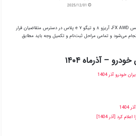
2025/12/01
در این طرح، خودروهای X33 کراس، X55 پرو، آریزو ۶ جی‌تی، فونیکس FX AWD، آریزو ۸ و تیگو ۷ e پلاس در دسترس متقاضیان قرار
جام می‌شود و تمامی مراحل ثبت‌نام و تکمیل وجه باید مطابق
و – آذرماه ۱۴۰۴