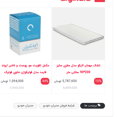
تشک مهمان لایکو مدل مغزی سایز
مکمل تقویت مو، پوست و ناخن اروند
200*90 سانتی متر
فارمد مدل فولیکوژن حاوی فولیک
اسید و ویتامین D3 بسته 60 عددی
15%
5,787,650
تومان
44%
1,094,000
تومان
ضد ریزش مو و حفظ استحکام پوست
1,960,200
6,809,000
برچسب ها
شرایط فروش مدیران خودرو
مدیران خودرو