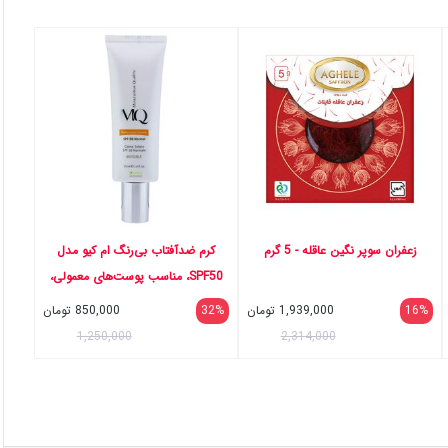
زعفران سوپر نگین عاقله - 5 گرم
کرم ضدآفتاب بی‌رنگ ام کیو مدل
SPF50، مناسب پوست‌های معمولی،
حجم 55 میلی‌لیتر
16%
1,939,000
تومان
32%
850,000
تومان
1,250,000
2,314,000