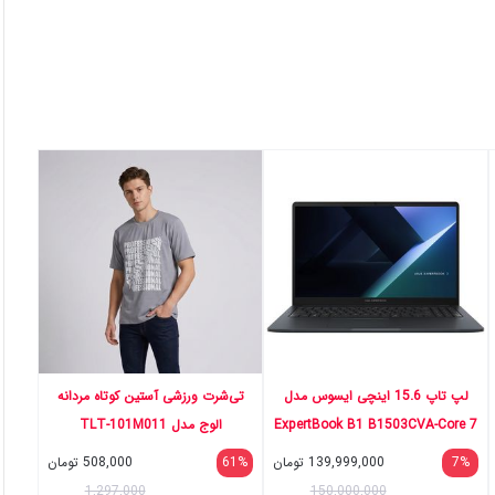
لپ تاپ 15.6 اینچی ایسوس مدل
تی‌شرت ورزشی آستین کوتاه مردانه
ExpertBook B1 B1503CVA-Core 7
الوج مدل TLT-101M011
150U-16GB DDR5 4800MHz-
7%
139,999,000
تومان
61%
508,000
تومان
512GB SSD-IPS-Fingerprint-Backlit
1,297,000
150,000,000