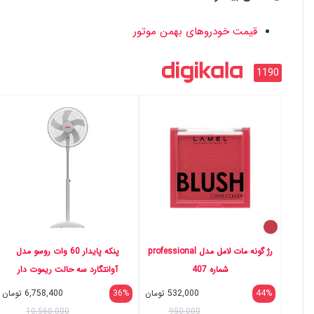
قیمت خودروهای بهمن موتور
1190
رژ گونه مات لامل مدل professional
پنکه پایدار 60 وات روسو مدل
شماره 407
آوانتگارد سه حالت ریموت دار
44%
532,000
تومان
36%
6,758,400
تومان
10,560,000
950,000