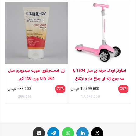
اسکوتر کودک حرفه ای مدل 1934 با
ژل شست‌وشوی صورت هیدرودرم مدل
سه چرخ ژله ای چراغ دار و ارتفاع
Oily Skin وزن 150 گرم
فرمان قابل تنظیم 55 تا 65 سانتی‌متر
39%
10,399,000
تومان
22%
233,000
تومان
299,000
17,049,000
ایکس
لینکداین
واتس آپ
تلگرام
اشتراک گذاری با ایمیل