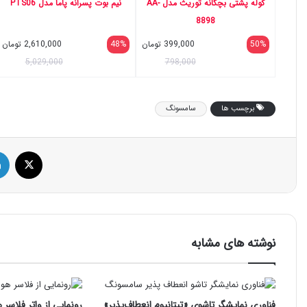
کوله پشتی بچگانه توریث مدل AA-
نیم بوت پسرانه پاما مدل PTS06
8898
50%
399,000
تومان
48%
2,610,000
تومان
5,029,000
798,000
برچسب ها
سامسونگ
ایک
نوشته های مشابه
فناوری نمایشگر تاشوی «تیتانیوم انعطاف‌پذیر»
رونمایی از واتر فلاسر 