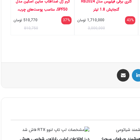
کتری برقی فیلیپس مدل RB2024
کرم ژل ضدآفتاب ساین اسکین مدل
گنجایش 1.8 لیتر
SPF50، مناسب پوست‌های چرب،
حجم 50 میلی‌لیتر
43%
1,710,000
تومان
37%
510,770
تومان
810,750
3,000,000
س
لینکداین
اشتراک گذاری با ایمیل
هوشمند حرفه‌ای میجیا:
درز اطلاعات اولین رایانه‌ی شخصی هوش