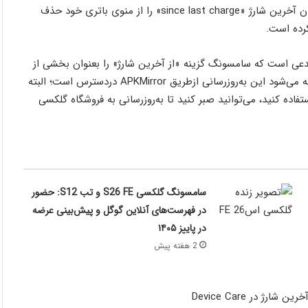
شرکت‌هایی مانند سامسونگ، شیائومی، هواوی و… قبلاً ویژگی از زمان آخرین شارژ «since last charge» را از منوی باتری خود حذف
کرده است.
Tarun Va در شبکه‌اجتماعی X مدعی است که سامسونگ گزینه «از آخرین شارژ» را بعنوان بخشی از
آپدیت برنامه Device Care (نسخه 13.8.6.11) احیا کرده است. گفته می‌شود این به‌روزرسانی ازطریق APKMirror دردسترس است؛ البته
اده کنید، می‌توانید صبر کنید تا به‌روزرسانی به فروشگاه گلکسی
سامسونگ گلکسی S26 FE و تب S12: حضور
در فهرست‌های آنلاین گوگل و پیش‌بینی عرضه
در پاییز ۱۴۰۵
2 هفته پیش