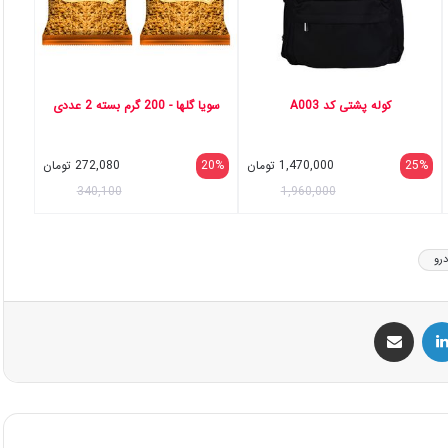
کوله پشتی کد A003
سویا گلها - 200 گرم بسته 2 عددی
25%
1,470,000
تومان
20%
272,080
تومان
340,100
1,960,000
رو
س
لینکداین
اشتراک گذاری با ایمیل