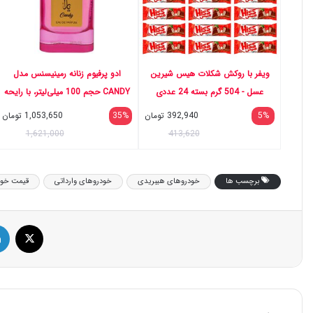
ویفر با روکش شکلات هیس شیرین
ادو پرفیوم زنانه رمینیسنس مدل
عسل - 504 گرم بسته 24 عددی
CANDY حجم 100 میلی‌لیتر، با رایحه
معتدل، شیرین و ساختار آب‌نباتی
5%
392,940
تومان
35%
1,053,650
تومان
1,621,000
413,620
برچسب ها
خودروهای هیبریدی
خودروهای وارداتی
قیمت خود
ایک