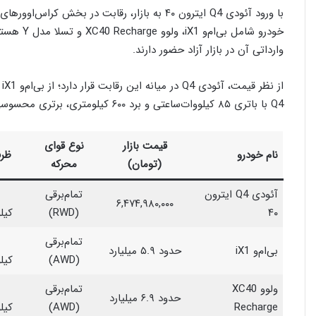
با ورود آئودی Q4 ایترون ۴۰ به بازار، رقابت در
خودرو شامل
وارداتی آن در بازار آزاد حضور دارند.
Q4 با باتری ۸۵ کیلووات‌ساعتی و برد ۶۰۰ کیلومتری، برتری محسوسی نسبت‌به اکثر رقبا دارد.
قیمت بازار
نوع قوای
نام خودرو
ظرف
(تومان)
محرکه
آئودی Q4 ایترون
تمام‌برقی
۶,۴۷۴,۹۸۰,۰۰۰
۴۰
(RWD)
کیل
تمام‌برقی
بی‌ام‌و iX1
حدود ۵.۹ میلیارد
(AWD)
کیل
ولوو XC40
تمام‌برقی
حدود ۶.۹ میلیارد
Recharge
(AWD)
کیل