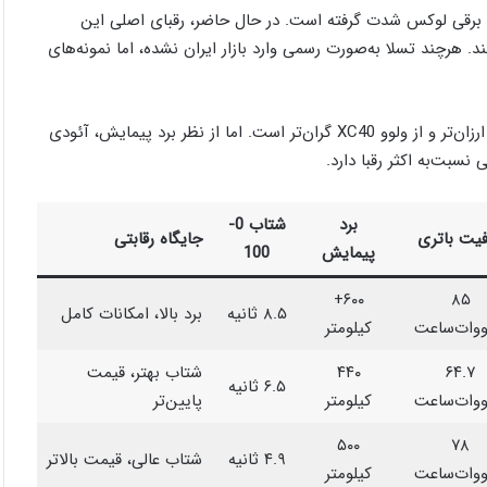
 بخش کراس‌اوورهای برقی لوکس شدت گرفته است. در حال حاضر، رقبای اصلی این
 بی‌ام‌و iX1، ولوو XC40 Recharge و تسلا مدل Y هستند. هرچند تسلا به‌صورت رسمی وارد بازار ایران نشده، اما نمونه‌های
از نظر قیمت، آئودی Q4 در میانه این رقابت قرار دارد؛ از بی‌ام‌و iX1 ارزان‌تر و از ولوو XC40 گران‌تر است. اما از نظر برد پیمایش، آئودی
برد
شتاب 0-
یت باتری
جایگاه رقابتی
پیمایش
100
۶۰۰+
۸۵
۸.۵ ثانیه
برد بالا، امکانات کامل
ووات‌ساعت
کیلومتر
۶۴.۷
۴۴۰
شتاب بهتر، قیمت
۶.۵ ثانیه
ووات‌ساعت
کیلومتر
پایین‌تر
۵۰۰
۷۸
۴.۹ ثانیه
شتاب عالی، قیمت بالاتر
ووات‌ساعت
کیلومتر