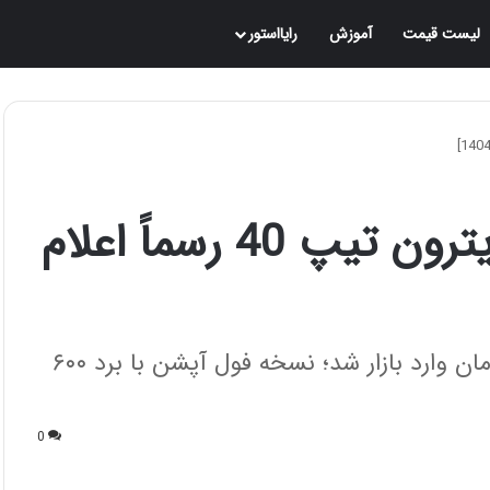
لیست قیمت
آموزش
رایااستور
قیمت قطعی آئودی Q4 ایترون تیپ 40 رسماً اعلام
آئودی Q4 ایترون ۴۰ با قیمت ۶.۴۷ میلیارد تومان وارد بازار شد؛ نسخه فول آپشن با برد ۶۰۰
0