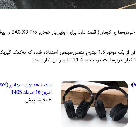
درتازه‌ترین طرح
قیمت هدفون اپل (apple)
امروز 16 مرداد 1405
8 دقیقه پیش