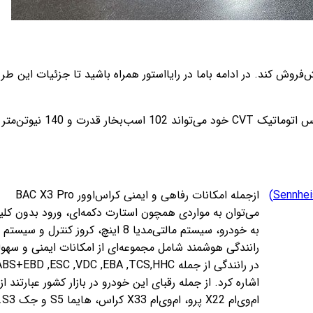
 فروش، شرکت خودروسازان بم (زیرمجموعه‌های گروه خودروسازی کرمان) قصد دارد برای اولین‌بار خودرو BAC X3 Pro را پیش‌فروش کند. در ادامه باما در رایااستور همراه باشید تا جزئیات این
کراس‌اوور BAC X3 Pro یک اتومبیل جمع‌وجور به‌حساب می‌آید که در آن از یک موتور 1.5 لیتری تنفس‌طبیعی استفاده شده که به‌کمک گیربکس اتوماتیک CVT خود می‌تواند 102 اسب‌بخار قدرت و 140 نیوتن‌متر
قیمت هدفون سنهایزر (Sennheiser)
ازجمله امکانات رفاهی و ایمنی کراس‌اوور BAC X3 Pro
می‌توان به مواردی همچون استارت دکمه‌ای، ورود بدون کلی
به خودرو، سیستم مالتی‌مدیا 8 اینچ، کروز کنترل و سیستم
رانندگی هوشمند شامل مجموعه‌ای از امکانات ایمنی و سهو
در رانندگی از جمله BS+EBD ,ESC ,VDC ,EBA ,TCS,HHC
اشاره کرد. از جمله رقبای این خودرو در بازار کشور عبارتند از
ام‌وی‌ام X22 پرو، ام‌وی‌ام X33 کراس، هایما S5 و جک S3.