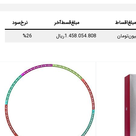
مبلغ‌اقساط
مبلغ‌قسط‌آخر
نرخ‌سود
1.458.054.808ریال
%26