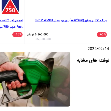
عینک آفتابی ویفرر (Wayfarer) ری بن مدل 0RB2140-901
Fast حجم 750 میلی لیتر
60%
6,365,000
تومان
15%
15,800,000
2024/02/14
واتس
تلگرام
ایکس
اشتراک
لینکداین
نوشته های مشابه
آپ
گذاری
با
ایمیل