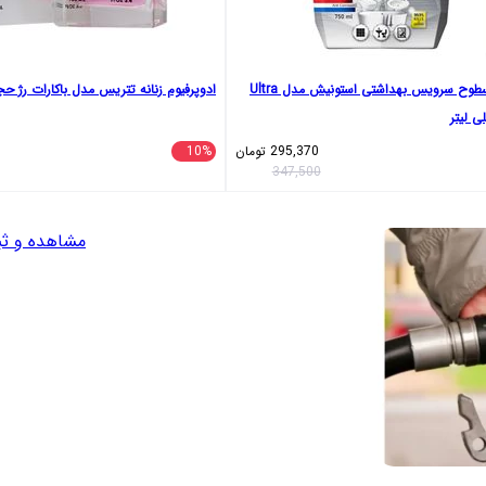
اسپری تمیز کننده سطوح سرویس بهداشتی استونیش مدل Ultra
ادوپرفیوم زنانه تتریس مدل باکارات رژ حجم 100 میلی‌ ل
295,370
تومان
10%
347,500
مشاهده و ثب