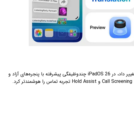
گزارش مک‌رومرز پنج ویژگی مهم نرم‌افزاری اپل در سال ۲۰۲۵ را معرفی کرد. اپل با طراحی جدید Liquid Glass ظاهر سیستم‌عامل‌ها را تغییر داد، در iPadOS 26 چندوظیفگی پیشرفته با پنجره‌های آزاد و
نوار منو اضافه کرد، Spotlight در macOS Tahoe را به یک رابط فرمانی قدرتمند ارتقا داد، ترجمه زنده را به تماس‌ها و پیام‌ها آورد و با Call Screening و Hold Assist تجربه تماس را هوشمندتر کرد.