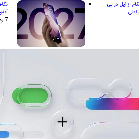
م از اپل در پی
نگاه
باطی
آیفو
7 روز پیش