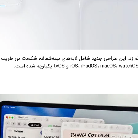
معرفی Liquid Glass بزرگ‌ترین تغییر بصری از زمان iOS 7 را رقم زد. این طراحی جدید شامل لایه‌های 