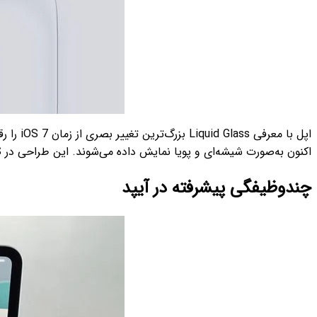
اپل با 
اکنون به‌صورت شیشه‌ای و پویا نمایش داده می‌شوند. این طراحی در iOS، iPadOS، macOS، watchOS و tvOS یکپارچه شده است.
چندوظیفگی پیشرفته در آیپد