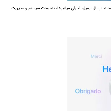
از یک ابزار جستجو به یک رابط فرمانی قدرتمند تبدیل شد. کاربران می‌توانند مستقیماً از Spotlight اقداماتی مانند ارسال ایمیل، اجرای میانبرها، تنظیمات سیستم و مدیریت