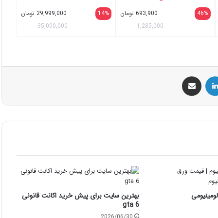
46%
693,900
تومان
14%
29,999,000
تومان
35,000,000
1,285,000
س
لینکداین
اشتراک گذاری با ایمیل
ومینیومی
بهترین سایت برای پیش خرید اکانت قانونی
gta 6
2026/06/30