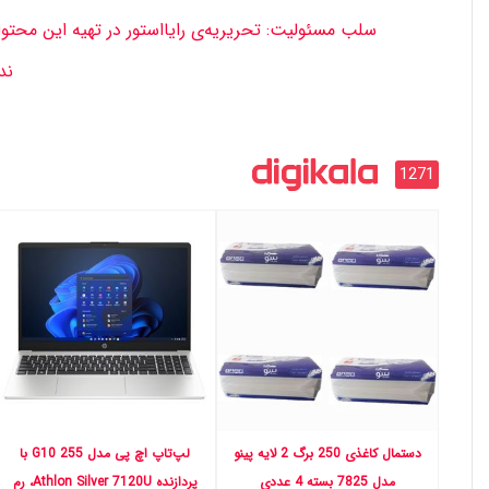
سلب‌ مسئولیت: تحریریه‌ی رایااستور در تهیه‌ این مح
ند
1271
دستمال کاغذی 250 برگ 2 لایه پینو
لپ‌تاپ اچ‌ پی مدل G10 255 با
مدل 7825 بسته 4 عددی
پردازنده Athlon Silver 7120U، رم