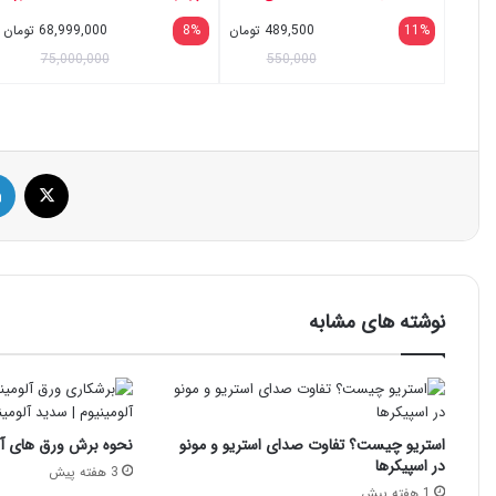
DDR4 8GB با فرکانس 3200MHz،
11%
489,500
تومان
8%
68,999,000
تومان
حافظه SSD با ظرفیت 256GB،
75,000,000
550,000
نمایشگر 15.6 اینچ TN با وضوح Full
HD، کاستوم شده
ایک
نوشته های مشابه
استریو چیست؟ تفاوت صدای استریو و مونو
نحوه برش ورق های آل
در اسپیکرها
3 هفته پیش
1 هفته پیش