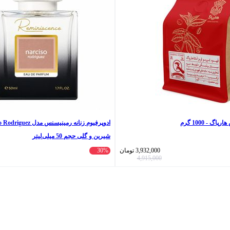
گ - 1000 گرم
شیرین و گلی حجم 50 میلی‌لیتر
3,932,000
تومان
30%
4,915,000