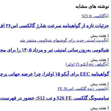
واتس
ایکس
تلگرام
اشتراک
لینکداین
نوشته های مشابه
آپ
گذاری
با
ایمیل
جزئیات تازه از گواهینامه سرعت شارژ گالکسی اس۲۶ اف‌ای: تحلیل‌ها و انتظارات
1 هفته پیش
شیائومی به‌روزرسانی امنیتی تیر و مرداد ۱۴۰۵ را برای مجموعه‌ای از دستگاه‌ها منتشر کرد: تعهد به امنیت سایبری
2 هفته پیش
گواهینامه EEC برای آیکو ۱۵ اولترا: چرا عرضه جهانی پرچمدار جدید قطعی به نظر می‌رسد؟
2 هفته پیش
سامسونگ گلکسی S26 FE و تب S12: حضور در فهرست‌های آنلاین گوگل و پیش‌بینی عرضه در پاییز ۱۴۰۵
3 هفته پیش