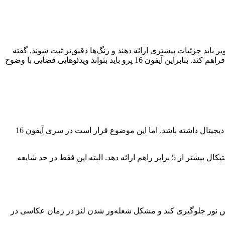
یار بهتر عمل کند. تصاویر باید جزئیات بیشتری ارائه دهند و رنگ‌ها دقیق‌تر ثبت شوند. گفته
می‌شود ارتقاء دوربین اولتراواید به 48 مگاپیکسل به‌این دلیل است که اپل می‌خواهد امکان ضبط ویدئو فضایی برای لنزهای فوق‌عریض راهم فراهم کند. بنابراین آیفون 16 پرو باید بتواند ویدئوهایی فضایی با وضوح
درحال‌حاضر فقط مدل آیفون 15 پرو مکس از طراحی جدید دوربین تتاپریسم استفاده می‌کند و می‌تواند تا 5 برابر زوم اپتیکال و 25 برابر زوم دیجیتال داشته باشد. اما این موضوع قرار است در سری آیفون 16
شایعه‌ای دیگر منتشرشده که می‌گوید آیفون 16 پرو مکس چیزی به‌نام “ترکیب تله‌فوتو فوق‌بلند پریسکوپ” را ارائه می‌دهد که می‌تواند زوم اپتیکال بیشتر از 5 برابر راهم ارائه دهد. البته این فقط در حد شایعه
وب لایه اتمی (ALD) برای آیفون 16 پرو می‌باشد که می‌تواند از انعکاس نور جلوگیری کند و مشکل شعله‌ور شدن لنز در زمان عکاسی در