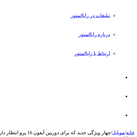
تبلیغات در رایااستور
درباره رایااستور
ارتباط با رایااستور
ورود
تغییر
پوسته
جستجو
خانه
/
موبایل
/
چهار ویژگی جدید که برای دوربین آیفون 16 پرو انتظار داریم
برای