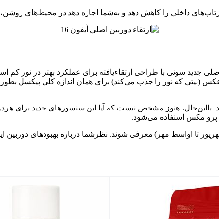
اصلی آیفون 16 پرو از سنسور دوربین اصلی جدید سونی با طراحی ارتقاءیافته برای عملکرد 
کس (بیتی که نور را جذب می‌کند) برای همان اندازه کلی پیکسل بطور 
 پرو مکس استفاده می‌شود.
یفون 16 در ماه سپتامبر (اواسط شهریور تا اواسط مهر) معرفی شوند. نظرشما درباره 