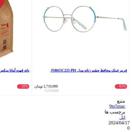
فریم عینک محافظ چشم زنانه مدل JS8615C225-P81
دانه قهوه آماتا میکس هارپا
65%
2,710,000
تومان
20%
7,750,000
منبع
9to5mac
برچسب ها
اپل
2024/04/17
0