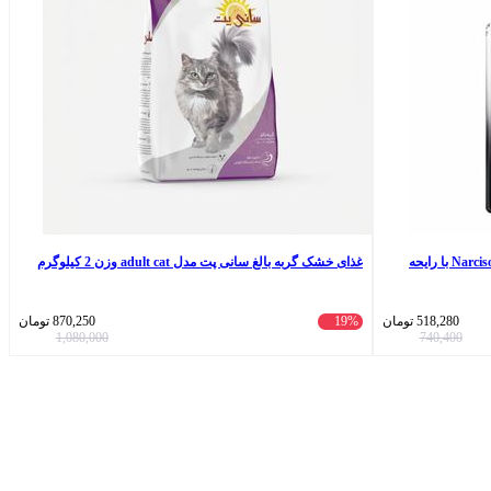
ادوپرفیوم زنانه رمینیسنس مدل Narciso Rodriguez با رایحه
غذای خشک گربه بالغ سانی پت مدل adult cat وزن 2 کیلوگرم
518,280
تومان
19%
870,250
تومان
1,080,000
740,400