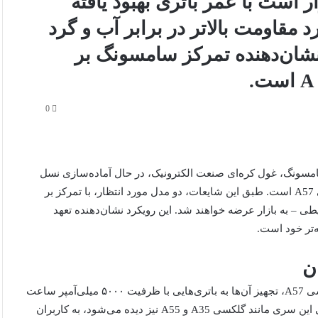
مسونگ قرار است با عمر باتری بهبود یافته
دارد مقاومت بالاتر در برابر آب و گرد
نشان‌دهنده تمرکز سامسونگ بر
0
سونگ، غول کره‌ای صنعت الکترونیک، در حال آماده‌سازی نسل
جدید تلفن‌های هوشمند میان‌رده خود، یعنی گلکسی A37 و گلکسی A57 است. طبق این شایعات، دو مدل مورد انتظار، با تمرکز بر
طی – به بازار عرضه خواهند شد. این رویکرد نشان‌دهنده تعهد
‌تر خود است.
ن
یکی از مهم‌ترین بهبودهای پیش‌بینی‌شده برای گلکسی A37 و گلکسی A57، تجهیز آن‌ها به باتری‌هایی با ظرفیت ۵۰۰۰ میلی‌آمپر ساعت
است. این ظرفیت، که در حال حاضر در برخی مدل‌های موفق قبلی این سری مانند گلکسی A35 و A55 نیز دیده می‌شود، به کاربران