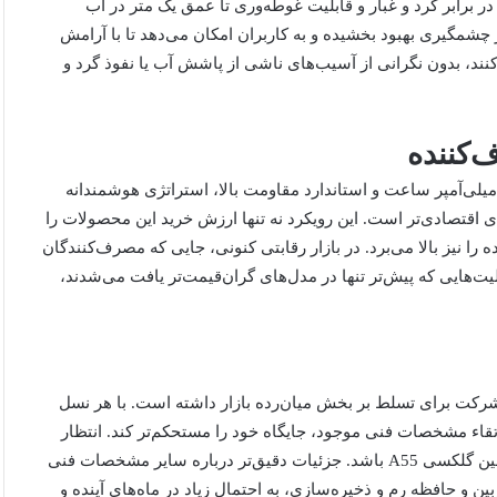
 IP67 به معنای مقاومت کامل در برابر گرد و غبار و قابلیت غوطه‌وری تا عمق یک متر در آب
را به‌طور چشمگیری بهبود بخشیده و به کاربران امکان می‌دهد تا با آرامش
د، بدون نگرانی از آسیب‌های ناشی از پاشش آب یا نفوذ گرد و
‌کننده
هیز تلفن‌های هوشمند میان‌رده به قابلیت‌هایی نظیر باتری ۵۰۰۰ میلی‌آمپر ساعت و استاندارد مقاومت بالا، استراتژی هوشمندانه
اقتصادی‌تر است. این رویکرد نه تنها ارزش خرید این محصولات را
 را نیز بالا می‌برد. در بازار رقابتی کنونی، جایی که مصرف‌کنندگان
لیت‌هایی که پیش‌تر تنها در مدل‌های گران‌قیمت‌تر یافت می‌شدند،
این شرکت برای تسلط بر بخش میان‌رده بازار داشته است. با هر نسل
رتقاء مشخصات فنی موجود، جایگاه خود را مستحکم‌تر کند. انتظار
می‌رود گلکسی A37 جانشین گلکسی A35 و گلکسی A57 نیز جانشین گلکسی A55 باشد. جزئیات دقیق‌تر درباره سایر مشخصات فنی
 و حافظه رم و ذخیره‌سازی، به احتمال زیاد در ماه‌های آینده و