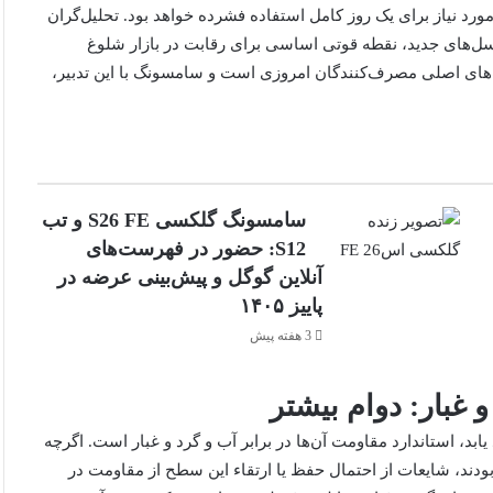
ورد نیاز برای یک روز کامل استفاده فشرده خواهد بود. تحلیل‌گران
در نسل‌های جدید، نقطه قوتی اساسی برای رقابت در بازار شلوغ
ت‌های اصلی مصرف‌کنندگان امروزی است و سامسونگ با این تدبیر،
سامسونگ گلکسی S26 FE و تب
S12: حضور در فهرست‌های
آنلاین گوگل و پیش‌بینی عرضه در
پاییز ۱۴۰۵
3 هفته پیش
 غبار: دوام بیشتر
ته دیگر که انتظار می‌رود در گلکسی A37 و A57 بهبود یابد، استاندارد مقاومت آن‌ها در برابر آب و گرد و غبار است. اگرچه
ند گلکسی A55 نیز از استاندارد IP67 برخوردار بودند، شایعات از احتمال حفظ یا ارتقاء این سطح از مقاومت در