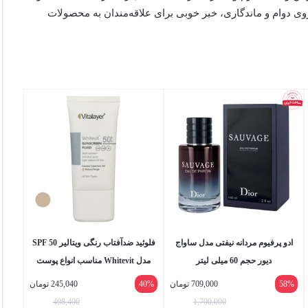
وی دوام و ماندگاری، خبر خوبی برای علاقه‌مندان به محصولات
ادو پرفیوم مردانه نیفتی مدل ساواج
فلوئید ضدآفتاب رنگی ویتالیر SPF 50
دیور حجم 60 میلی لیتر
مدل Whitevit مناسب انواع پوست
حجم 50 میلی لیتر
58%
709,000
تومان
40%
245,040
تومان
408,400
1,700,000