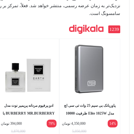
نزدیک‌تر به زمان عرضه رسمی، منتشر خواهد شد. فعلاً، تمرکز بر ر
سامسونگ است.
1239
پاوربانک بی سیم 25 وات تی سی اچ
ادو پرفیوم مردانه پریمیر نوت مدل
مدل Elite 1025W ظرفیت 10000
BURBERRY MR.BURBERRY با
میلی‌آمپرساعت
رایحه معتدل حجم 100 میلی لیتر
14%
4,350,000
تومان
79%
394,000
تومان
1,870,000
5,050,000