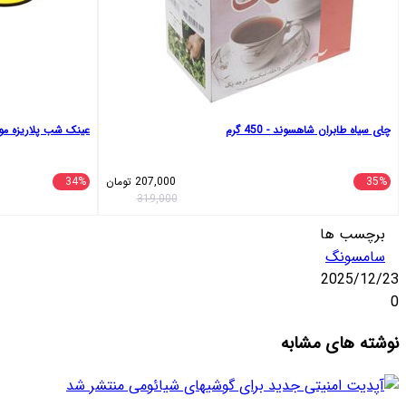
چای سیاه طابران شاهسوند - 450 گرم
عینک شب پلاریزه مورل مدل
35%
207,000
تومان
34%
319,000
برچسب ها
سامسونگ
2025/12/23
0
واتس
تلگرام
ایکس
اشتراک
لینکداین
نوشته های مشابه
آپ
گذاری
با
ایمیل