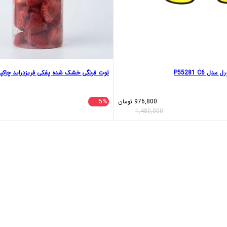
 P55281 C6
توت فرنگی خشک شده پفکی فریزدراید چاکپر - 100 گ
976,800
تومان
5%
1,480,000