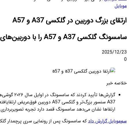
موبایل
ارتقای بزرگ دوربین در گلکسی A37 و A57
سامسونگ گلکسی A37 و A57 را با دوربین‌های ۵۰ مگاپیکسلی، فیلم‌برداری ۴K و پشتیبانی از Super HDR معرفی خواهد کرد.
2025/12/23
0
خلاصه خبر
ارتقاها نشان می‌دهد سامسونگ قصد دارد تجربه تصویربرداری میا
سم‌موبایل گزارش داد
که سامسونگ پس از رونمایی سری پرچمدار گلکسی S26، تنها چند هفته بعد گوشی‌های میان‌رده گلکسی A37 و گلکسی A57 را معرفی