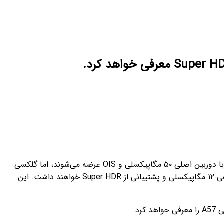
گزارش‌ها تأیید کردند که سامسونگ در اوایل سال ۲۰۲۶ گوشی‌های میان‌رده گلکسی A37 و گلکسی A57 را معرفی می‌کند. هر دو مدل با دوربین اصلی ۵۰ مگاپیکسلی و OIS عرضه می‌شوند، اما گلکسی
A37 سنسور بزرگ‌تر و گلکسی A57 دوربین فوق‌عریض ارتقایافته ۱۳ مگاپیکسلی دارد. هر دو گوشی قابلیت فیلم‌برداری ۴K، دوربین سلفی ۱۲ مگاپیکسلی و پشتیبانی از Super HDR خواهند داشت. این