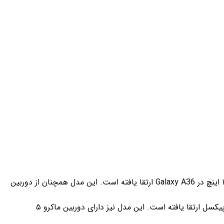
: دوربین اصلی ۵۰ مگاپیکسلی با سنسور بزرگ‌تر ۱/۱.۵۶ اینچ و لرزش‌گیر اپتیکال (OIS) که نسبت به سنسور کوچک‌تر ۱/۱.۹۶ اینچ در Galaxy A36 ارتقا یافته است. این مدل همچنان از دوربین
: دوربین اصلی ۵۰ مگاپیکسلی مشابه A56 با سنسور ۱/۱.۵۶ اینچ و OIS، اما دوربین فوق‌عریض از ۱۲ مگاپیکسل به ۱۳ مگاپیکسل ارتقا یافته است. این مدل نیز دارای دوربین ماکرو ۵