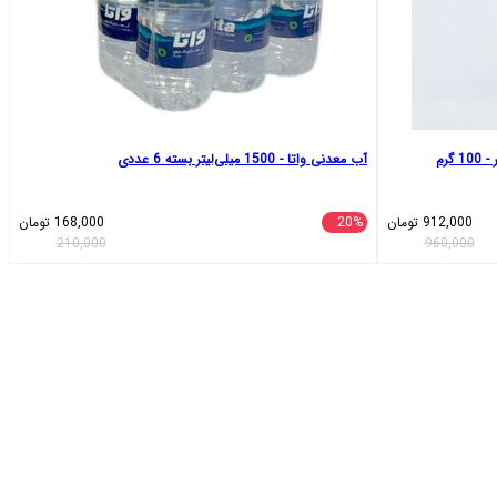
رم
آب معدنی واتا - 1500 میلی‌لیتر بسته 6 عددی
912,000
تومان
20%
168,000
تومان
210,000
960,000