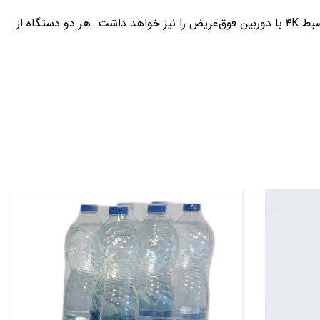
هر دو گوشی قابلیت فیلم‌برداری ۴K با نرخ ۳۰ فریم بر ثانیه را با دوربین اصلی و سلفی ارائه می‌دهند. همچنین گلکسی A57 احتمالاً امکان ضبط ۴K با دوربین فوق‌عریض را نیز خواهد داشت. هر دو دستگاه از