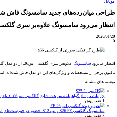
موبایل
طراحی میان‌رده‌های جدید سامسونگ فاش شد؛ گلکسی A37 و A57 نه
انتظار می‌رود سامسونگ علاوه‌بر سری گلکسی اس26، از دو مدل گلکسی A37 و گلکسی A57 هم ر
2026/01/28
0
انتظار می‌رود
سامسونگ
علاوه‌بر سری گلکسی اس26، از دو مدل گلکسی A37 و گلکسی A57 هم رونمایی کند.
تاکنون برخی از مشخصات و ویژگی‌های این دو مدل فاش شده‌اند، اما
نوشته های مشابه
جزئیات تازه از گواهینامه سرعت شارژ گالکسی اس۲۶ اف‌ای: تحلیل‌ها و انتظارات
1 هفته پیش
سامسونگ گلکسی S26 FE و تب S12: حضور در فهرست‌های آنلاین گوگل و پیش‌بینی عرضه در پاییز ۱۴۰۵
3 هفته پیش