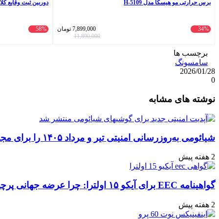
برس حرارتی مو هیسکا مدل H-5109
دوربین ثبت وقایع کلارو مدل CL-34 م
34%
7,899,000
تومان
58%
11,890,000
برچسب ها
سامسونگ
2026/01/28
0
واتس
ایکس
تلگرام
اشتراک
لینکداین
نوشته های مشابه
آپ
گذاری
با
ایمیل
شیائومی به‌روزرسانی امنیتی تیر و مرداد ۱۴۰۵ را برای مجموعه‌ای از دستگاه‌ها منتشر کرد: تعهد به امنیت سایبری
2 هفته پیش
گواهینامه EEC برای آیکو ۱۵ اولترا: چرا عرضه جهانی پرچمدار جدید قطعی به نظر می‌رسد؟
2 هفته پیش