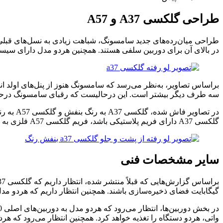
طراحی گلکسی A37 و A57
در بالای آن برای دوربین سلفی هستند. همچنین هردو مدل دارای سیستم
براساس تصاویر، به‌نظر می‌رسد که سامسونگ هنوز از پنل‌های اولد ان
سه طرف دیگر بیشتر است. این درحالیست که رقبای سامسونگ درحال‌حاض
در تصاو
گلکسی A37 دارای فریم پلاستیکی باشد، فریم گلکسی A57 فلزی به چشم می‌آید.
سایر مشخصات فنی
گیگابایت فضای ذخیره‌سازی باشند. همچنین انتظار داریم که هردو مدل با سیستم‌عامل One UI 8.5 مبتنی‌بر اندروید 16 با حداقل
واتی، هردو دستگاه را تغذیه خواهد کرد. همچنین انتظار می‌رود که هردو دستگاه دارای گواهی ضدآب و گردوغبار 7