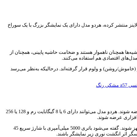
ی گلکسی A36 و A56 دارند. براساس تصاویری که اندروید هدلاینز منتشر کرده، هردو مدل دارای یک نمایشگر بزرگ با یک سوراخ
شیه‌ها همچنان ناهموار هستند و ضخامت حاشیه پایینی، همچنان از
دل‌های اقتصادی هم استفاده می‌کنند.
 دستگاه، دکمه‌های پاور (خاموش/روشن) و ولوم قرار گرفته‌اند. درحالیکه به‌نظر می‌رسد
براساس گزارش‌هایی که قبلاً منتشر شده، انتظار داریم که گلکسی A37 با تراشه اگزینوس 1480 و گلکسی A57 با تراشه اگزینوس 1680 عرضه شوند. هردو مدل می‌توانند دارای 6 یا 8 گیگابایت رم و 128 یا 256
در بخش دوربین‌ها، انتظار می‌رود که هردو مدل به دوربین‌های اصلی 50 مگاپیکسلی با تثبیت‌کننده اپتیکال و دوربین سلفی 12 مگاپیکسلی مجهز شوند. گفته می‌شود باتری 5000 میلی‌آمپری با شارژ سریع 45