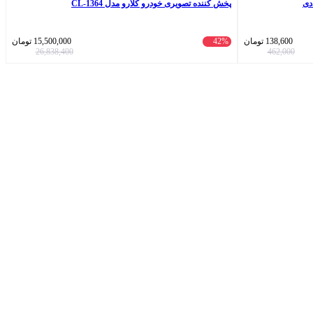
پخش کننده تصویری خودرو کلارو مدل CL-1364
138,600
تومان
42%
15,500,000
تومان
26,838,400
462,000