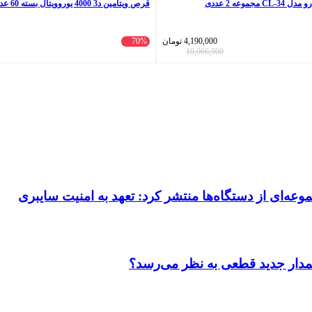
جموعه 2 عددی
قرص ویتامین د3 4000 یوروویتال بسته 60 عددی
4,190,000
تومان
70%
10,066,900