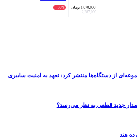
1,070,000
تومان
36%
2,287,000