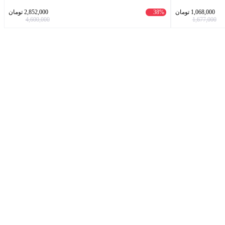
1,068,000
تومان
38%
2,852,000
تومان
4,600,000
1,677,000