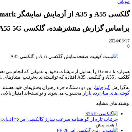
موبایل
گلکسی A55 و A35 از آزمایش نمایشگر Dxomark سربلند بیرون آمدند
براساس گزارش منتشرشده، گلکسی A55 5G و گلکسی A35 5G از کیفیت صفحه‌نمایش بسیار خوبی برخوردار هستند.
2024/03/17
0
گلکسی A55 و گلکسی A35 افتاده که توانسته‌اند به‌ترتیب امتیازهای 141 و 134 را بدست بیاورند.
به‌گزارش
گیزچاینا
، این دو دستگاه جزء رهبران بخش‌های خود هستند و 
گوشی‌های میان‌رده بازار
محسوب می‌شوند و توانسته‌اند امتیاز بالایی 
نوشته های مشابه
جزئیات تازه از گواهینامه سرعت شارژ گالکسی اس۲۶ اف‌ای: تحلیل‌ها و انتظارات
1 هفته پیش