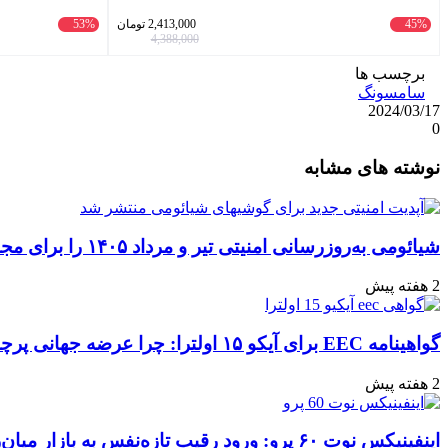
45%
2,413,000
تومان
53%
4,388,000
برچسب ها
سامسونگ
2024/03/17
0
واتس
ایکس
تلگرام
اشتراک
لینکداین
نوشته های مشابه
آپ
گذاری
با
ایمیل
شیائومی به‌روزرسانی امنیتی تیر و مرداد ۱۴۰۵ را برای مجموعه‌ای از دستگاه‌ها منتشر کرد: تعهد به امنیت سایبری
2 هفته پیش
گواهینامه EEC برای آیکو ۱۵ اولترا: چرا عرضه جهانی پرچمدار جدید قطعی به نظر می‌رسد؟
2 هفته پیش
اینفینیکس نوت ۶۰ پرو: ورود رقیب تازه‌نفس به بازار میان‌رده هند