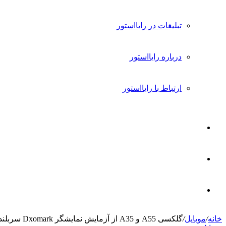
تبلیغات در رایااستور
درباره رایااستور
ارتباط با رایااستور
ورود
تغییر
پوسته
جستجو
خانه
/
موبایل
/
گلکسی A55 و A35 از آزمایش نمایشگر Dxomark سربلند بیرون آمدند
برای