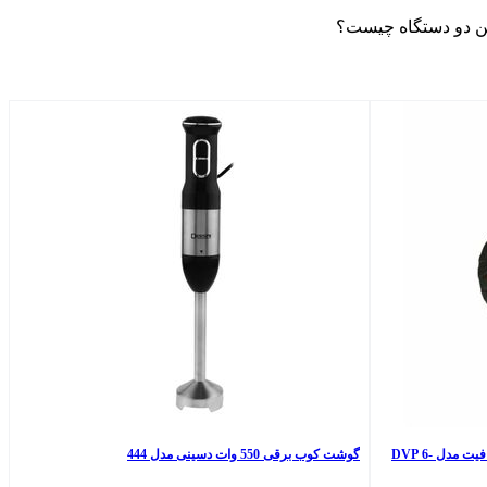
 این دو دستگاه چیست؟
دمبل گرد قابل تنظیم وزن 6 کیلوگرم رادیس فیت مدل DVP 6-
گوشت کوب برقی 550 وات دسینی مدل 444