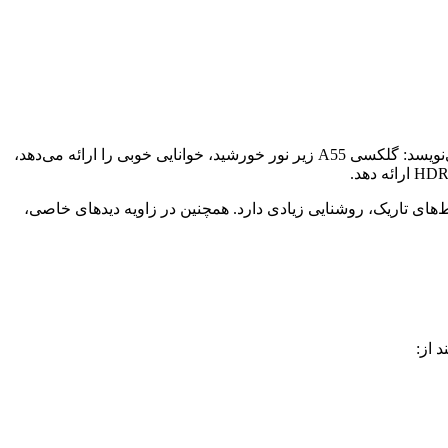
در تستی که Dxomark روی نمایشگر گلکسی A55 انجام داده، این دستگاه توانسته امتیاز کلی 141 را کسب کند. Dxomark در گزارش خود می‌نویسد: گلکسی A55 زیر نور خورشید، خوانایی خوبی را ارائه می‌دهد،
دارد؛ در ادامه گزارش Dxomark آمده که نمایشگر گلکسی A55 درحالت خودکار در محیط‌های تاریک، روشنایی زیادی دارد. همچنین در زاویه دیدهای خاصی،