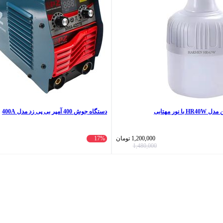
 نور مهتابی
دستگاه جوش 400 آمپر بی پی زد مدل 400A
1,200,000
تومان
17%
1,480,000