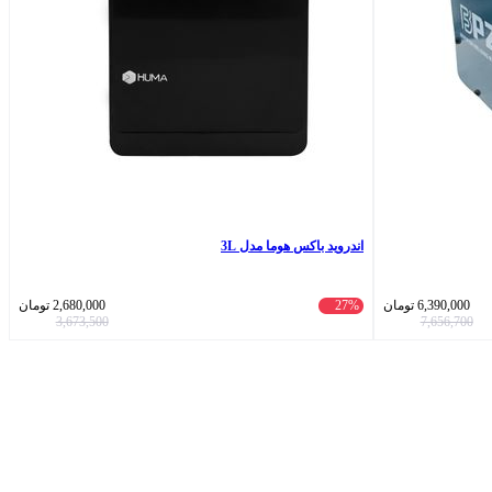
اندروید باکس هوما مدل 3L
6,390,000
تومان
27%
2,680,000
تومان
3,673,500
7,656,700