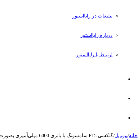
تبلیغات در رایااستور
درباره رایااستور
ارتباط با رایااستور
ورود
تغییر
پوسته
جستجو
خانه
/
موبایل
/
گلکسی F15 سامسونگ با باتری 6000 میلی‌آمپری بصورت رسمی معرفی شد
برای