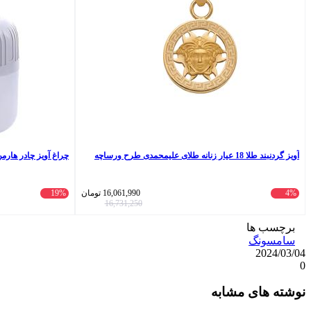
آویز گردنبند طلا 18 عیار زنانه طلای علیمحمدی طرح ورساچه
چراغ آویز چادر هارمن مدل HR40W با
4%
16,061,990
تومان
19%
16,731,250
برچسب ها
سامسونگ
2024/03/04
0
واتس
ایکس
تلگرام
اشتراک
لینکداین
نوشته های مشابه
آپ
گذاری
با