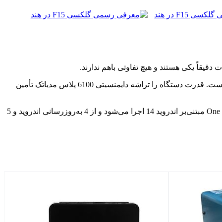
سامسونگ برای این مدل نیز از یک صفحه‌نمایش 6.6 اینچی امولد با بریدگی قطره‌ای شکل برای دوربین سلفی 13 مگاپیکسلی استفاده کرده است. قدرت دستگاه را تراشه دایمنسیتی 6100 پلاس مدیاتک تأمین
سنسور اثرانگشت در دکمه پاور تعبیه‌شده و باتری 6000 میلی‌آمپری تلفن از شارژ سریع 25 واتی پشتیبانی می‌کند. درنهایت این موبایل با One UI 6 مبتنی‌بر اندروید 14 اجرا می‌شود و از 4 به‌روزرسانی اندروید و 5