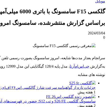
موبایل
گلکسی F15 سامسونگ با باتری 6000 میلی‌آمپری بصورت رسمی معرفی شد
براساس گزارش منتشرشده، سامسونگ امروز بصورت رسمی تل
2024/03/04
0
سرانجام بعداز مدت‌ها شایعه، امروز سامسونگ بصورت رسمی تلفن گلکسی F15 را در هند معرفی کرد. این تلفن در رنگ‌های مشکی‌خاکستری، بنفش‌خاکستری و سب
به‌گزارش
جی‌اس‌ام‌آرنا
، مدل پایه 128/4 گیگابایتی این مدل 12999 روپیه و مدل 128/6 گیگابایتی 14499 روپیه قیمت دارد.
نوشته های مشابه
جزئیات تازه از گواهینامه سرعت شارژ گالکسی اس۲۶ اف‌ای: تحلیل‌ها و انتظارات
1 هفته پیش
سامسونگ گلکسی S26 FE و تب S12: حضور در فهرست‌های آنلاین گوگل و پیش‌بینی عرضه در پاییز ۱۴۰۵
2 هفته پیش