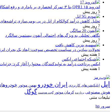
اندروید ۱۵ QPR1 بتا ۳: تمرکز انحصاری بر پایداری و رفع اشکالات
5 روز پیش
تحلیل کاهش درآمد کوالکام از اپل در پی بومی‌سازی تراشه‌های 
7 روز پیش
نگاهی تحلیلی به ویژگی‌های احتمالی آیفون بیستمین سالگرد
7 روز پیش
تحولات بنیادین در سیاست تخصیص سوخت: ابعاد یک بحران انرژ
1 هفته پیش
ایکس پرداخت درآمد به تولیدکنندگان محتوا را آغاز کرد: جزئیات
1 هفته پیش
اپل
ایران خودرو
خودروهای
بهمن موتور
اپلیکیشن‌های کاربردی
گوگل
هوش مصنوعی
کرمان موتور
پردازنده
گجت هوشمند
تبلیغات متنی
سرور hp