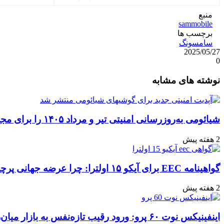
منبع
sammobile
برچسب ها
سامسونگ
2025/05/27
0
واتس
ایکس
تلگرام
اشتراک
لینکداین
نوشته های مشابه
آپ
گذاری
با
ایمیل
شیائومی به‌روزرسانی امنیتی تیر و مرداد ۱۴۰۵ را برای مجموعه‌ای از دستگاه‌ها منتشر کرد: تعهد به امنیت سایبری
2 هفته پیش
گواهینامه EEC برای آیکو ۱۵ اولترا: چرا عرضه جهانی پرچمدار جدید قطعی به نظر می‌رسد؟
2 هفته پیش
اینفینیکس نوت ۶۰ پرو: ورود رقیب تازه‌نفس به بازار میان‌رده هند