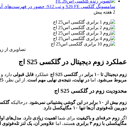
سامسونگ گلکسی S26 FE و تب S12: حضور در فهرست‌های آنلاین گوگل و پیش‌بینی عرضه در پاییز ۱۴۰۵
2 هفته پیش
تصاویری از زوم دوربین گ
عملکرد زوم دیجیتال در گلکسی S25 اج
زوم دیجیتال تا ۱۰ برابر
در
گلکسی S25 اج
عملکرد
قابل قبولی
دارد و
مربوط می‌شود
، اما
در نهایت، نتیجه‌ی نهایی مهم است
. از این نظر،
S25 اج احتمالاً اکثر کار
محدودیت زوم در گلکسی S25 اج
زوم بیش از ۱۰ برابر در این گوشی پشتیبانی نمی‌شود
. درحالیکه
گلکسی S25 و S25 پلاس از نظر فنی می‌توانن
دوربین تله‌فوتوی آن‌ها تنها ۱۰ مگاپیکسل دارد
.
اگر
زوم حرفه‌ای و باکیفیت
برای شما
اهمیت زیادی دارد
،
مدل‌های اولترا در سر
مگاپیکسلی با زوم ۳ برابری
هستند، اما
علاوه‌بر آن، یک لنز تله‌فوتوی اضافی با زوم 