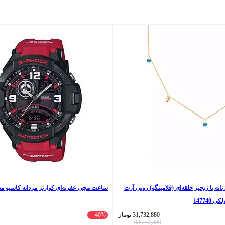
طلا 18 عیار زنانه با زنجیر حلقه‌ای (فلامینگو) روبی آرت
ساعت مچی عقربه‌ای کوارتز مردانه کاسیو مدل 1000-4B
147740
31,732,880
تومان
40%
38,232,390