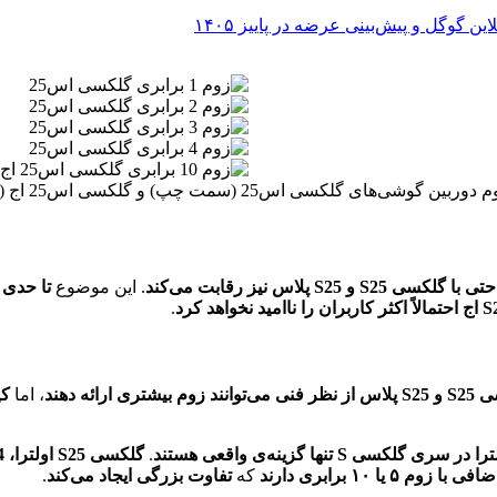
وشی‌های گلکسی اس25 (سمت چپ) و گلکسی اس25 اج (سمت راست)
حتی با گلکسی S25 و S25 پلاس نیز رقابت می‌کند
. این موضوع
بران را ناامید نخواهد کرد
.
د زوم بیشتری ارائه دهند
، اما
کیف
ی گلکسی S تنها گزینه‌ی واقعی هستند
.
گلکسی S25
اولترا
، S24
۵ یا ۱۰ برابری دارند
که
تفاوت بزرگی ایجاد می‌کند
.