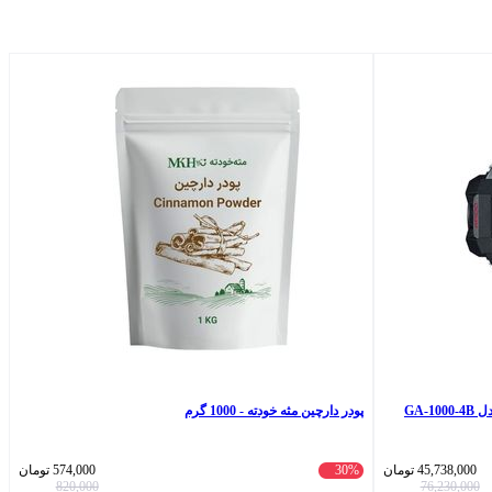
GA-
پودر دارچین مثه خودته - 1000 گرم
45,738,000
تومان
30%
574,000
تومان
820,000
76,230,000