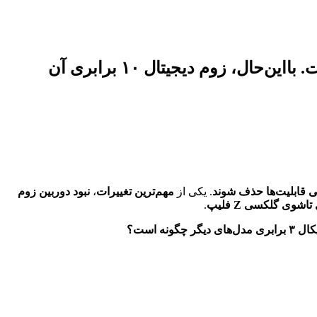
گلکسی S25 اج باریک‌ترین گوشی پرچم‌دار سامسونگ است، اما فاقد دوربین زوم اپتیکال است. بااین‌حال، زوم دیجیتال ۱۰ برابری آن
 قابلیت‌ها حذف شوند
. یکی از
مهم‌ترین تغییرات
،
نبود دوربین زوم
اشوی گلکسی Z فلیپ
.
نه است؟