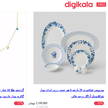
1902
سرویس غذاخوری 29 پارچه 6 نفر چینی زرین ایران مدل
گردنبند 
نئوکلاسیک آراگل درجه عالی
گالری مدل ناردون پولکی 
33%
5,199,000
تومان
17%
7,706,000