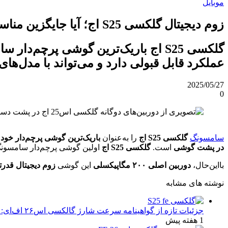
موبایل
زوم دیجیتال گلکسی S25 اج؛ آیا جایگزین مناسبی برای زوم اپتیکال است؟
عملکرد قابل قبولی دارد و می‌تواند با مدل‌های
2025/05/27
0
سامسونگ
گلکسی S25 اج
را به‌عنوان
باریک‌ترین گوشی پرچم‌دار خود
م
در پشت گوشی
است.
گلکسی S25 اج
اولین گوشی پرچم‌دار سامسون
بااین‌حال،
دوربین اصلی ۲۰۰ مگاپیکسلی
این گوشی
زوم دیجیتال قدرت
نوشته های مشابه
جزئیات تازه از گواهینامه سرعت شارژ گالکسی اس۲۶ اف‌ای: تحلیل‌ها و انتظارات
1 هفته پیش