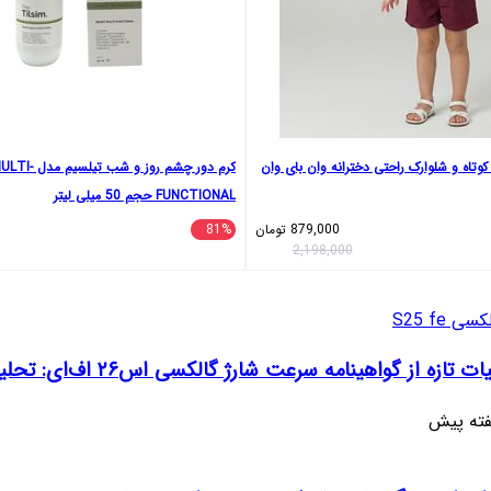
تاه و شلوارک راحتی دخترانه وان بای وان
کرم دور چشم روز 
FUNCTIONAL حجم 50 میلی لیتر
879,000
تومان
81%
2,198,000
 تازه از گواهینامه سرعت شارژ گالکسی اس۲۶ اف‌ای: تحلیل‌ها و انتظارات