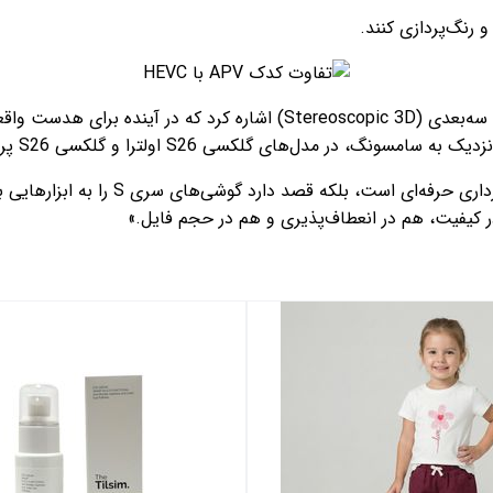
از دیگر ویژگی‌های کدک APV می‌توان به پشتیبانی از ضبط ویدیوهای سه‌بعد
ل‌های گلکسی S26 اولترا و گلکسی S26 پرو فعال خواهد بود.
با این حرکت، سامسونگ نه‌تنها به‌دنبال 