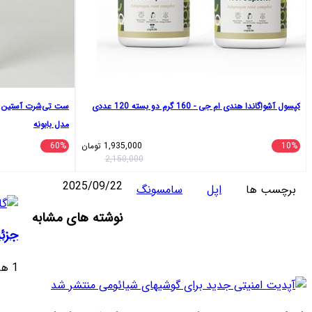
کپسول آشواگاندا هندی ام جی - 160 گرم دو بسته 120 عددی
ست تی‌شرت آستین کو
مدل بابونه
10%
1,935,000
تومان
60%
2,150,000
2025/09/22
برچسب ها
اپل
سامسونگ
واتس
تلگرام
ایکس
اشتراک
لینکداین
نوشته های مشابه
آپ
گذاری
جزئیات
با
ایمیل
1 هفته پیش