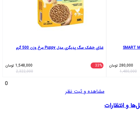
و شب تیلسیم مدل SMART MULTI-
غذای خشک سگ پدیگری مدل Puppy مرغ وزن 500 گرم
280,000
تومان
33%
1,548,000
تومان
2,322,000
1,480,000
0
مشاهده و ثبت نظر