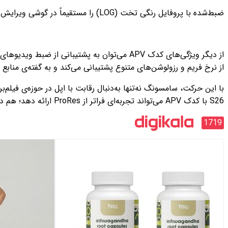
ضبط‌شده با پروفایل رنگی تخت (LOG) را مستقیماً در گوشی ویرایش و رنگ‌پردازی کنند.
از نرخ فریم و رزولوشن‌های متنوع پشتیبانی می‌کند و به گفته‌ی منابع نزدیک به سامسونگ، در مد
S26 با کدک APV می‌تواند تجربه‌ای فراتر از ProRes ارائه دهد؛ هم در کیفیت، هم در انعطاف‌پذیری و هم در حجم فایل.»
1719