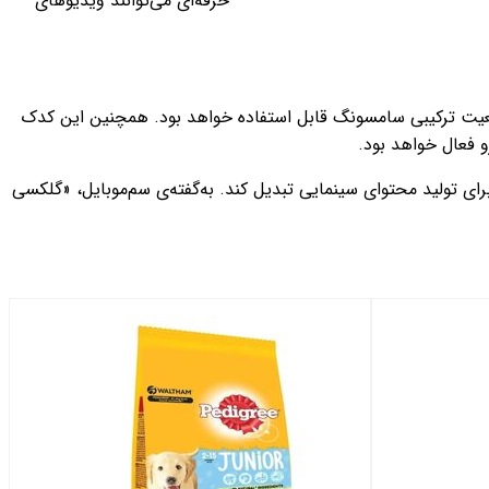
حرفه‌ای می‌توانند ویدیوهای
ی (Stereoscopic 3D) اشاره کرد که در آینده برای هدست واقعیت ترکیبی سامسونگ قابل استفاده خواهد بود. همچنین این کدک
رقابت با اپل در حوزه‌ی فیلم‌برداری حرفه‌ای است، بلکه قصد دارد گوشی‌های سری S را به ابزارهایی برای تولید محتوای سینمایی تبدیل کند. به‌گفته‌ی سم‌موبایل، «گلکسی