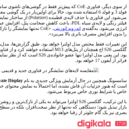
از سوی دیگر، فناوری CoE که پیش‌تر فقط در گوشی‌های تاشوی سامسونگ مانند گلکسی زد
لد 6 استفاده شده بود، حالا برای اولین‌بار در یک گوشی معمولی به‌کار گرفته
می‌شود. این فناوری با حذف لایه‌ی قطبنده (Polarizer) از ساختار نمایشگر و جایگزینی آن با
فیلتر رنگی و لایه‌ی سیاه PDL، باعث کاهش ضخامت پنل، افزایش عبور نور و کاهش مصرف
اندروید اتوریتی
، «CoE نه‌تنها نمایشگر را نازک‌تر می‌کند، بلکه روشنایی
ری بالا می‌برد».
این تغییرات فقط مختص مدل اولترا خواهد بود. طبق گزارش‌ها، مدل‌های گلکسی S26 پرو و
گلکسی S26 اج همچنان از پنل‌های M13 استفاده خواهند کرد و از فناوری CoE بی‌بهره خواهند
بود. این یعنی مدل اولترا تنها عضو خانواده‌ی S26 است که از نظر نمایشگر، هم‌سطح یا حتی
 آزمایش ویژگی جدیدی به نام
Private Display
برای مدل اولترا
فاش نشده، اما احتمالاً به نمایش محتوای خصوصی در زاویه‌های
ص مربوط می‌شود.
با این ترکیب، گلکسی S26 اولترا می‌تواند به یکی از نازک‌ترین و روشن‌ترین گوشی‌های پرچم‌دار
ی که نه‌تنها از نظر سخت‌افزار، بلکه در سطح طراحی و تجربه‌ی
 رقبا خواهد بود.