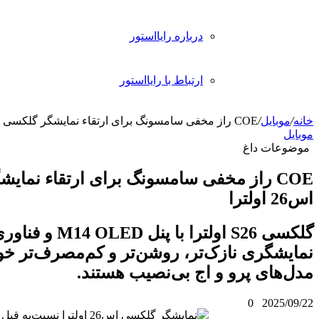
رباره رایااستور
رتباط با رایااستور
فی سامسونگ برای ارتقاء نمایشگر گلکسی
گلکسی S26 اولترا با پنل M14 OLED و فناوری CoE،
ر، روشن‌تر و کم‌مصرف‌تر خواهد داشت.
ج بی‌نصیب هستند.