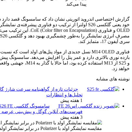
اتوریتی نشان داد که سامسونگ قصد دارد در گوشی پرچم‌دار آینده‌ی
خود یعنی گلکسی S26 اولترا از ترکیب دو فناوری پیشرفته‌ی نمایشگر استفاده کند: پنل M14
OLED و فناوری CoE (Color filter on Encapsulation). این ترکیب می‌تواند روشنایی، وضوح و
مصرف انرژی نمایشگر را به‌طور چشمگیری بهبود دهد و گلکسی S26 اولترا را از رقبا، به‌ویژه
فناوری M14 OLED نسل جدیدی از مواد پنل‌های اولد است که نسبت‌به نسل قبلی یعنی M13،
بازده نوری بالاتری دارد و عمر پنل را افزایش می‌دهد. سامسونگ پیش‌تر در سری گلکسی S24
و S25 از M13 استفاده کرده بود، اما حالا با گذار به M14، جهشی واقعی در کیفیت تصویر رقم
جزئیات تازه از گواهینامه سرعت شارژ گالکسی اس۲۶ اف‌ای:
تحلیل‌ها و انتظارات
1 هفته پیش
سامسونگ گلکسی S26 FE و تب S12: حضور در
فهرست‌های آنلاین گوگل و پیش‌بینی عرضه در پاییز ۱۴۰۵
3 هفته پیش
Polariz در برابر نمایشگر اولد با COE