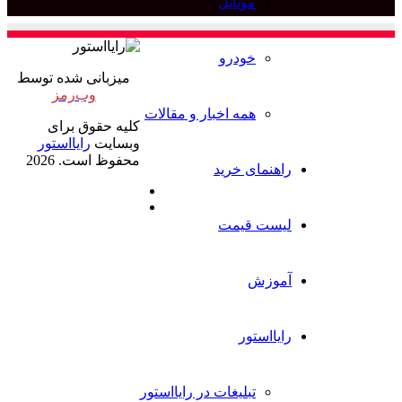
وبایل
برای
ودرو
میزبانی شده توسط
وب‌رمز
مه اخبار و مقالات
کلیه حقوق برای
وبسایت
رایااستور
محفوظ است. 2026
ی خرید
ایکس
خوراک
قیمت
ور
بلیغات در رایااستور