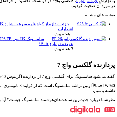
به‌گزارش
جی‌اس‌ام‌آرنا
، گلکسی واچ7 در دو نسخه کلاسی
در مورد آن صحبت کردیم.
نوشته های مشابه
انتظارات
1 هفته پیش
عرضه در پاییز ۱۴۰۵
3 هفته پیش
پردازنده گلکسی واچ 7
گفته می‌شود سامسونگ برای گلکسی واچ 7 از پردازنده اگزینوس W940 استفاده می‌کند که ظاهراً %50 بیشتر از تراشه اگزینوس W930 استفاده‌شده در گلکسی واچ 6، کارآمدتر است.
داشته باشیم.
نظرشما درباره جدیدترین ساعت‌های‌هوشمند سامسونگ چیست؟ آیا ب
1156