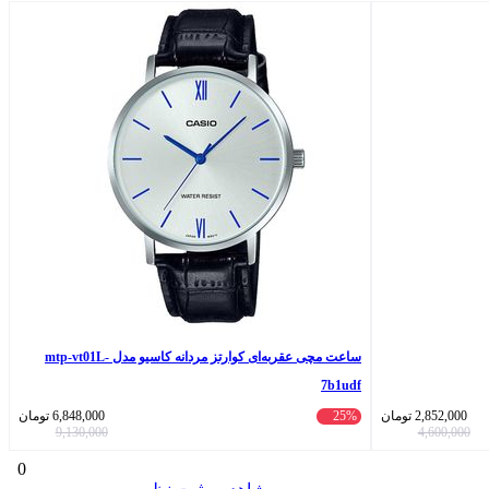
ساعت مچی عقربه‌ای کوارتز مردانه کاسیو مدل mtp-vt01L-
7b1udf
2,852,000
تومان
25%
6,848,000
تومان
9,130,000
4,600,000
0