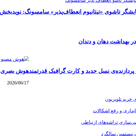
ایشگر تاشوی «تیتانیوم انعطاف‌پذیر» سامسونگ: نویدبخش
در بهداشت دهان و دندان
ردازنده‌ی نسل جدید و کارت گرافیک قدرتمند
هوش بصری در آی‌او‌اس ۱۷: درو
2026/06/17
 خرید تلویزیون
می‌سازی تراشه‌های ارتباطی
ن بیستمین سالگرد