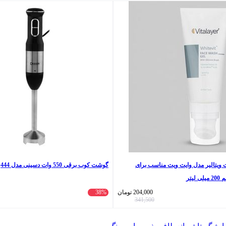
تالیر مدل وایت ویت مناسب برای
گوشت کوب برقی 550 وات دسینی مدل 444
یتر
204,000
تومان
38%
341,500