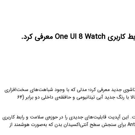
عت هوشمند پرچم‌دار خود یعنی گلکسی واچ اولترا (2025) را در کنار گوشی‌های تاشوی جدید معرفی کرد؛ مدلی که با وجود شباهت‌های سخت‌افزاری
، این ساعت حالا با رنگ جدید آبی تیتانیومی و حافظه‌ی داخلی دو برابر (۶۴
قبلی یعنی گلکسی واچ اولترا (2024) نیز به‌روزرسانی One UI 8 Watch را دریافت کرده است. این آپدیت قابلیت‌های جدیدی را در حوزه‌ی سلامت و رابط کاربری
به کاربران ارائه می‌دهد؛ از جمله Running Coach برای مربی‌گری ورزشی، Vascular Load برای بررسی فشار قلبی در خواب، و Antioxidant Index برای سنجش سطح آنتی‌اکسیدان بدن که به‌صورت هوشمند از