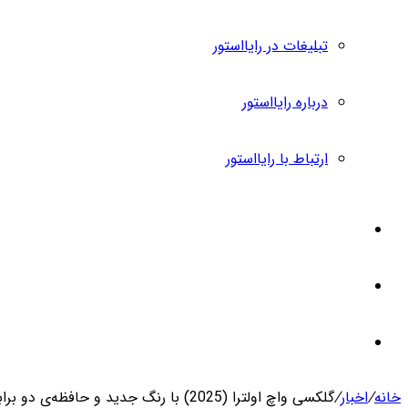
تبلیغات در رایااستور
درباره رایااستور
ارتباط با رایااستور
ورود
تغییر
پوسته
جستجو
خانه
/
اخبار
/
گلکسی واچ اولترا (2025) با رنگ جدید و حافظه‌ی دو برابر معرفی شد
برای