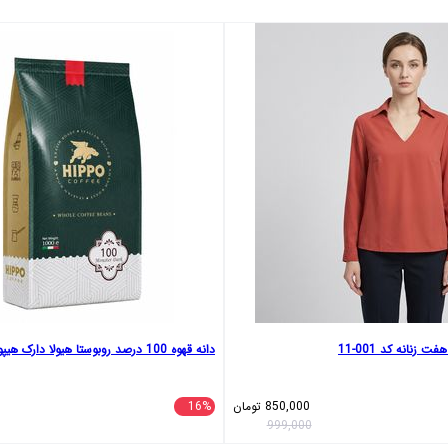
 زنانه کد 001-11
دانه قهوه 100 درصد روبوستا هیولا دارک هیپو - 1000 گرم
850,000
تومان
16%
999,000