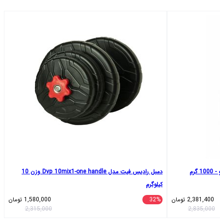
دمبل رادیس فیت مدل Dvp 10mix1-one handle وزن 10
کیلوگرم
2,381,400
تومان
32%
1,580,000
تومان
2,315,000
2,835,000