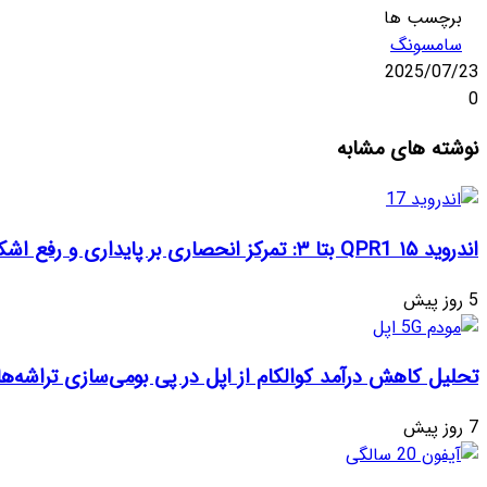
برچسب ها
سامسونگ
2025/07/23
0
واتس
تلگرام
ایکس
اشتراک
لینکداین
نوشته های مشابه
آپ
گذاری
با
ایمیل
اندروید ۱۵ QPR1 بتا ۳: تمرکز انحصاری بر پایداری و رفع اشکالات
5 روز پیش
تحلیل کاهش درآمد کوالکام از اپل در پی بومی‌سازی تراشه‌ها
7 روز پیش