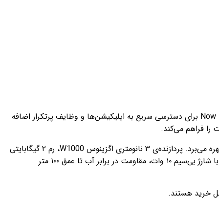
در بخش رابط کاربری، ویژگی‌هایی مانند Multi-Info Tiles برای نمایش شخصی‌سازی‌شده‌ی داده‌ها (مثل وضعیت سلامت یا آب‌وهوا) و Now Bar برای دسترسی سریع به اپلیکیشن‌ها و وظایف پرتکرار اضافه
از نظر سخت‌افزاری، گلکسی واچ اولترا همچنان از نمایشگر ۱.۵ اینچی سوپر امولد با وضوح ۴۸۰×۴۸۰ پیکسل و محافظ شیشه‌ی یاقوت کبود بهره می‌برد. پردازنده‌ی ۳ نانومتری اگزینوس W1000، رم ۲ گیگابایتی
و حافظه‌ی داخلی ۳۲ گیگابایت (در مدل ۲۰۲۴) یا ۶۴ گیگابایت (در مدل ۲۰۲۵) از دیگر مشخصات این ساعت هستند. باتری ۵۹۰ میلی‌آمپری با شارژ بی‌سیم ۱۰ وات، مقاومت در برابر آب تا عمق ۱۰۰ متر