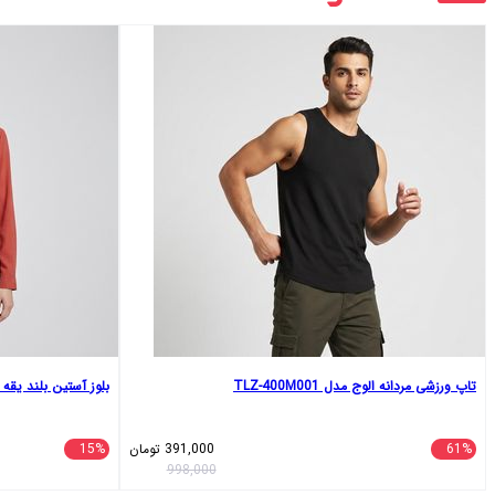
تاپ ورزشی مردانه الوج مدل TLZ-400M001
بلوز آستین بلند یقه هفت
61%
391,000
تومان
15%
998,000