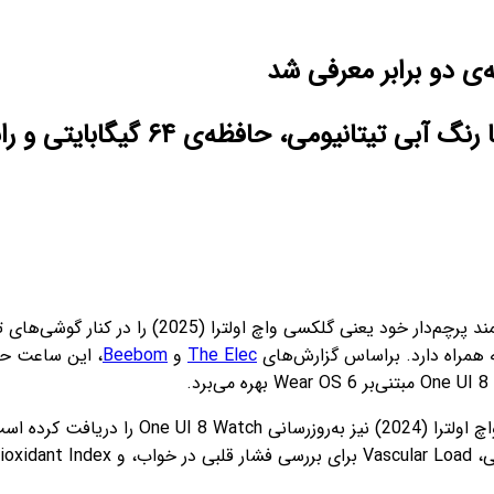
یگابایتی و رابط کاربری One UI 8 Watch معرفی کرد.
در جریان رویداد آنپکد تیرماه، نسخه‌ی جدید سا
The Elec
و
Beebom
در همین حال، سامسونگ تأیید کرده که نسخه‌ی 