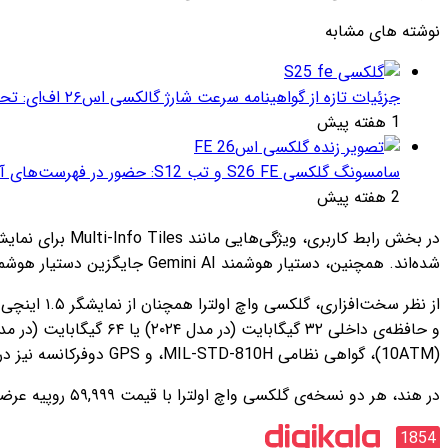
نوشته های مشابه
جزئیات تازه از گواهینامه سرعت شارژ گالکسی اس۲۶ اف‌ای: تحلیل‌ها و انتظارات
1 هفته پیش
سامسونگ گلکسی S26 FE و تب S12: حضور در فهرست‌های آنلاین گوگل و پیش‌بینی عرضه در پاییز ۱۴۰۵
2 هفته پیش
شده‌اند. همچنین، دستیار هوشمند Gemini AI جایگزین دستیار هوشمند گوگل شده و امکان تعامل صوتی و دریافت گزارش‌های روزانه سلامت را فراهم می‌کند.
(10ATM)، گواهی نظامی MIL-STD-810H، و GPS دوفرکانسه نیز در هر دو نسخه دیده می‌شود.
در هند، هر دو نسخه‌ی گلکسی واچ اولترا با قیمت ۵۹,۹۹۹ روپیه عرضه شده‌اند و از طریق فروشگاه رسمی سامسونگ و پلتفرم‌های آنلاین قابل خرید هستند.
1854