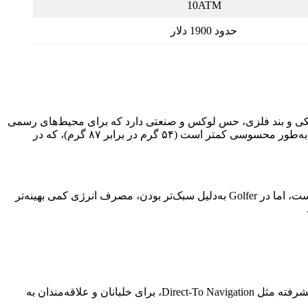
10ATM
حدود 1900 دلار
 دو مدل از بدنه تیتانیومی بهره می‌برند که هم سبک است و هم مقاوم در برابر ضربه و خط‌وخش. Aviator با پوشش DLC مشکی و بند فلزی، حس لوکس و صنعتی دارد که برای محیط‌های رسمی
و حرفه‌ای مناسب‌تر است. در مقابل، Golfer با رنگ سبز مات و بند نایلونی بافت‌دار، حس اسپرت و طبیعت‌گرا را منتقل می‌کند. وزن Golfer به‌طور محسوسی کمتر است (۵۴ گرم در برابر ۸۷ گرم)، که در
نمایشگر امولد در هر دو مدل با وضوح بالا و روشنایی مناسب، تجربه بصری بی‌نقصی ارائه می‌دهد. حالت always-on در هر دو ساعت فعال است، اما در Golfer به‌دلیل سبک‌تر بودن، مصرف انرژی کمی بهینه‌تر
در بخش نرم‌افزار، تفاوت‌ها کاملاً تخصصی هستند. Aviator با نقشه‌های پروازی جهانی، اطلاعات فرودگاه‌ها، مسیرهای هوایی و قابلیت‌های پیشرفته مثل Direct-To Navigation، برای خلبانان و علاقه‌مندان به