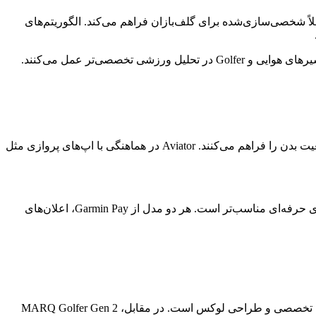
ش از ۴۲ هزار زمین گلف، تحلیل ضربات، تشخیص خودکار چوب گلف، و قابلیت Green View، تجربه‌ای کاملاً شخصی‌سازی‌شده برای گلف‌بازان فراهم می‌کند. الگوریتم‌های
هر دو ساعت با اپلیکیشن Garmin Connect هماهنگ هستند و امکان همگام‌سازی داده‌ها، مشاهده گزارش‌های فعالیت، خواب، استرس و وضعیت بدن را فراهم می‌کنند. Aviator در هماهنگی با اپ‌های پروازی مثل
در استفاده روزمره، Golfer به‌دلیل وزن کمتر و طراحی اسپرت، راحت‌تر است. اما Aviator با ظاهر رسمی‌تر، برای جلسات کاری و محیط‌های حرفه‌ای مناسب‌تر است. هر دو مدل از Garmin Pay، اعلان‌های
در یک نگاه کلی، MARQ Aviator Gen 2 برای کاربران حرفه‌ای در حوزه هوانوردی، خلبانان و علاقه‌مندان به پرواز، انتخابی بی‌نقص با امکانات تخصصی و طراحی لوکس است. در مقابل، MARQ Golfer Gen 2