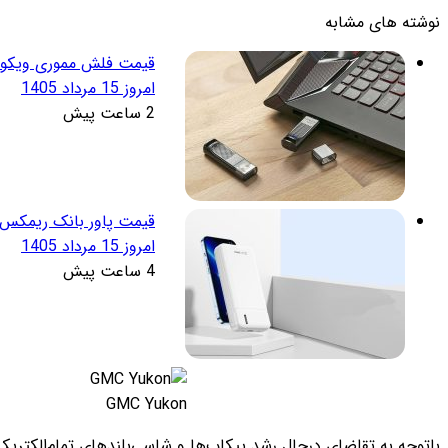
قیمت فلش مموری ویکومن (Viccoman)
امروز 15 مرداد 1405
2 ساعت پیش
قیمت پاور بانک ریمکس (Remax)
امروز 15 مرداد 1405
4 ساعت پیش
GMC Yukon
باتوجه به تقاضای درحال رشد پیکاپ‌ها و شاسی‌بلندهای تمام‌الکتریکی GMC هامر، این شرکت