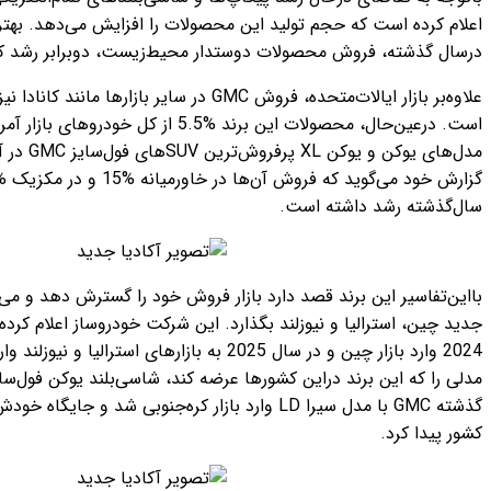
تولید این محصولات را افزایش می‌دهد. بهتر است یادآور شویم که
ولات دوستدار محیط‌زیست، دوبرابر رشد کرده است.
علاوه‌بر بازار ایالات‌متحده، فروش GMC در سایر بازارها مانند کانادا نیز با رشد %10 روبه‌رو بوده
است. درعین‌حال، محصولات این برند %5.5 از کل خودروهای بازار آمریکا را تشکیل می‌دهند؛
مدل‌های یوکن و یوکن XL پرفروش‌ترین SUVهای فول‌سایز GMC در آمریکا هستند. GMC در
گزارش خود می‌گوید که فروش آن‌ها در خاورمیانه %15 و در مکزیک %14.4 نسبت‌به
ست.
د دارد بازار فروش خود را گسترش دهد و می‌خواهد پا به سه‌بازار
وزلند بگذارد. این شرکت خودروساز اعلام کرده که قصد دارد درسال
2024 وارد بازار چین و در سال 2025 به بازارهای استرالیا و نیوزلند وارد شود. مشخصاً اولین
ین کشورها عرضه کند، شاسی‌بلند یوکن فول‌سایز خواهد بود. درسال
گذشته GMC با مدل سیرا LD وارد بازار کره‌جنوبی شد و جایگاه خودش را دربین خودروهای این