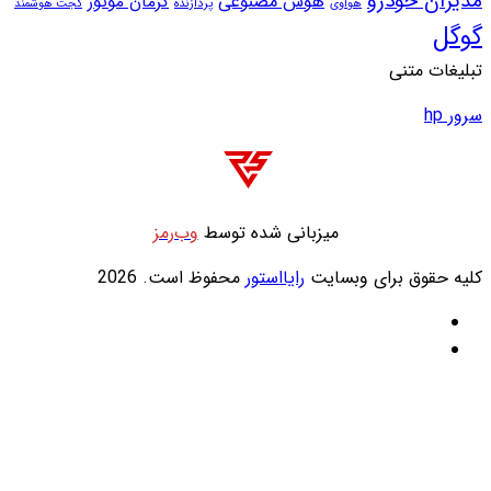
ش مصنوعی
کرمان موتور
پردازنده
گجت هوشمند
انی شده توسط
وب‌رمز
رایااستور
محفوظ است. 2026