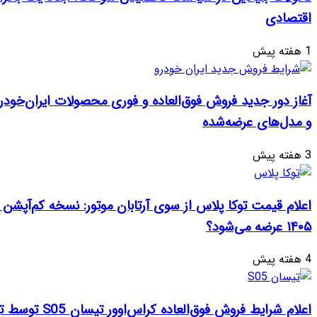
وق‌العاده و فوری محصولات ایران‌خودرو: جزئیات، زمان‌بندی
از سوی آرتابان موتور: نسخه کم‌آپشن با چه بهایی در تیر
اعلام شرایط فروش فوق‌العاده کراس‌اوور تیسان S05 توسط تیگارد موتور: قیمت