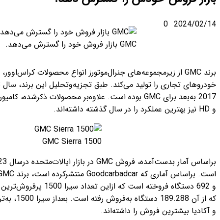
GMC بازار فروش خود را گسترش می‌دهد.
برند GMC از زیرمجموعه‌های جنرال‌موتورز انواع محصولات کراس‌اوور، SUV، پیکاپ و
خودروهای تجاری را تولید می‌کند. طبق تجزیه‌وتحلیل این برند، سال 2023 بهترین سال از سال
2017 به‌بعد برای GMC بوده است. علاوه‌بر محصولات ذکرشده، کامیون سیرا در نسخه‌های LD
GMC Sierra 1500
براساس آمار بدست‌آمده، فروش GMC در بازار ایالات‌متحده درسال 2023 تا %6.5 رشد داشته
است. براساس آماری که Goodcarbadcar منتشرکرده است، برند GMC درسال گذشته 563 هزار
و 692 دستگاه فروخته است که ازاین تعداد سیرا 1500 پرفروش‌ترین محصول این شرکت بوده
که از آن 189.288 دستگاه به‌فروش رفته است. بعداز سیرا 1500، به‌ترتیب خودروهای سیرا HD
 داشته‌اند.