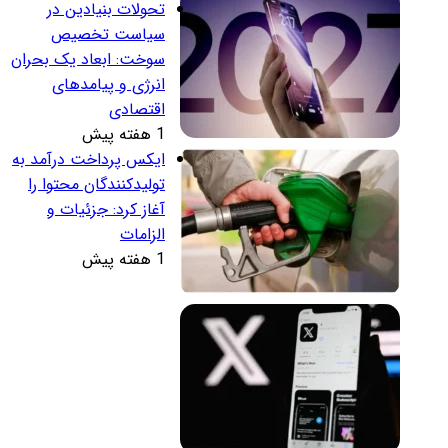
تحولات بنیادین در
سیاست تخصیص
سوخت: ابعاد یک بحران
انرژی و پیامدهای
اقتصادی
1 هفته پیش
ایکس پرداخت درآمد به
تولیدکنندگان محتوا را
آغاز کرد: جزئیات و
الزامات
1 هفته پیش