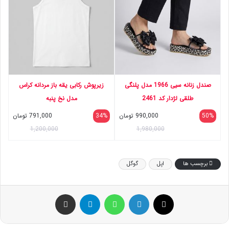
صندل زنانه سیی 1966 مدل پلنگی
زیرپوش رکابی یقه باز مردانه کراس
طلقی لژدار کد 2461
مدل نخ پنبه
50%
990,000
تومان
34%
791,000
تومان
1,200,000
1,980,000
برچسب ها
اپل
گوگل
ایکس
لینکداین
واتس آپ
تلگرام
اشتراک گذاری با ایمیل