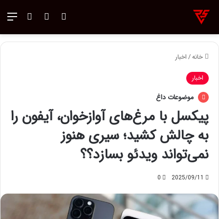
ورود
تغییر پوسته
منو
جستجو ب
خانه
/
اخبار
اخبار
موضوعات داغ
پیکسل با مرغ‌های آوازخوان، آیفون را
به چالش کشید؛ سیری هنوز
نمی‌تواند ویدئو بسازد؟؟
0
2025/09/11