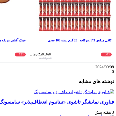
کافی میکس 3*1 ونزکافه - 20 گرم بسته 100 عددی
عینک آفتابی مردانه مورل 
50%
2,290,620
تومان
12%
4,581,250
2024/09/08
0
واتس
ایکس
تلگرام
اشتراک
لینکداین
نوشته های مشابه
آپ
گذاری
با
ایمیل
فناوری نمایشگر تاشوی «تیتانیوم انعطاف‌پذیر» سامسونگ
3 هفته پیش