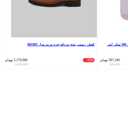
کفش رسمی بندی مردانه چرم مریم مدل 001005
507,240
تومان
32%
5,270,000
تومان
7,800,000
845,400