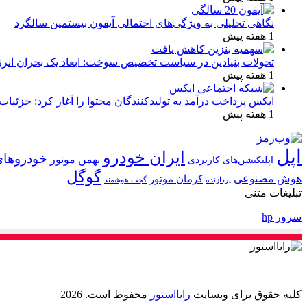
نگاهی تحلیلی به ویژگی‌های احتمالی آیفون بیستمین سالگرد
1 هفته پیش
تحولات بنیادین در سیاست تخصیص سوخت: ابعاد یک بحران انرژ
1 هفته پیش
ایکس پرداخت درآمد به تولیدکنندگان محتوا را آغاز کرد: جزئیات
1 هفته پیش
اپل
ایران خودرو
خودروهای
بهمن موتور
اپلیکیشن‌های کاربردی
گوگل
هوش مصنوعی
کرمان موتور
پردازنده
گجت هوشمند
تبلیغات متنی
سرور hp
کلیه حقوق برای وبسایت
رایااستور
محفوظ است. 2026