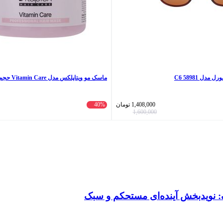
مدل 58981 C6
ماسک مو ویتاپلکس مدل Vitamin Care حجم 500 میلی لیتر
1,408,000
تومان
40%
1,600,000
: نویدبخش آینده‌ای مستحکم و سبک