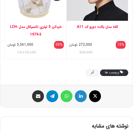
کلاه مدل باکت دورو کد A11
خردکن 3 لیتری لکسیکال مدل LCH-
1979-3
15%
272,000
تومان
58%
5,561,000
تومان
13,172,100
320,000
برچسب ها
آنر
ایکس
لینکداین
واتس آپ
تلگرام
اشتراک گذاری با ایمیل
نوشته های مشابه