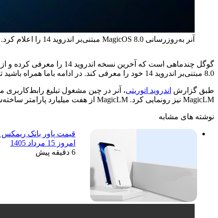
آنر به‌روزرسانی MagicOS 8.0 مبتنی‌بر اندروید 14 را اعلام کرد.
8.0 مبتنی‌بر اندروید 14 خود را معرفی کند. در ادامه باما همراه باشید تا ویژگی‌های این رابط‌کاربری جدید را بیان کنیم.
طبق گزارش
اندروید اتوریتی
MagicLM نیز رونمایی کرد. MagicLM از هفت میلیارد پارامتر ساخته‌شده و با کمک کوالکام بهینه‌شده تا بتواند به‌راحتی روی تراشه اسنپدراگون 8 نسل 3 اجرا شود.
نوشته های مشابه
امروز 15 مرداد 1405
6 دقیقه پیش