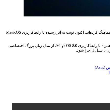
گوگل چندماهی است که آخرین نسخه اندروید 14 را معرفی کرده و از آن زمان تاکنون، برندهای زیادی رابط‌کاربری دستگاه‌های خود را با آن هماهنگ کرده‌اند. اکنون نوبت به آنر رسیده تا رابط‌کاربری MagicOS
، آنر در چین مشغول تبلیغ رابط‌کاربری مبتنی‌بر هدف و یکپارچه‌شده با هوش‌مصنوعی، MagicOS 8.0 است. آنر همراه با رابط‌کاربری MagicOS 8.0، از مدل زبان بزرگ اختصاصی
قیمت لپ تاپ ایسوس (Asus)