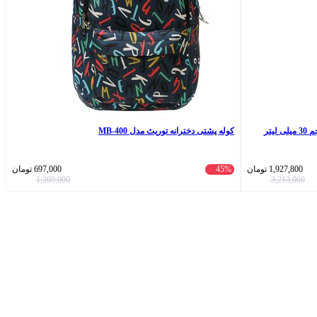
کوله پشتی دخترانه توریث مدل MB-400
1,927,800
تومان
45%
697,000
تومان
1,269,000
3,213,000