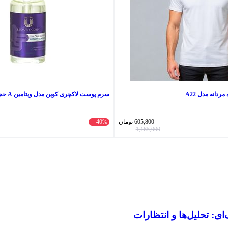
دانه مدل A22
سرم پوست لاکچری کوین مدل ویتامین A حجم 30 میلی لیتر
605,800
تومان
40%
1,165,000