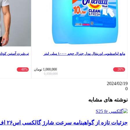
مایع لباسشویی اورینتال مدل جنرال حجم ۱۰۰۰۰ میلی لیتر
تی‌شرت آستین کوتاه مر
26%
1,000,000
تومان
48%
1,350,000
2024/02/19
0
واتس
ایکس
تلگرام
اشتراک
لینکداین
نوشته های مشابه
آپ
گذاری
با
ایمیل
جزئیات تازه از گواهینامه سرعت شارژ گالکسی اس۲۶ اف‌ای: تحلیل‌ها و انتظارات