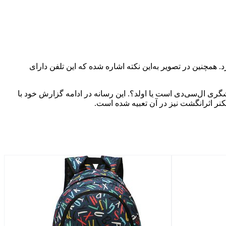
8 قدرت می‌گیرد و انرژی خود را از باتری 5800 میلی‌آمپری تأمین خواهد کرد. همچنین در تصویر به‌این نکته اشاره شده که این تلفن دارای
س50 پرو، 6.78 اینچ اندازه دارد اما مشخص نیست این نمایشگری ال‌سی‌دی است یا اولد؟. این رسانه در ادامه گزارش خود با