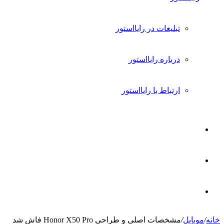
تبلیغات در رایااستور
درباره رایااستور
ارتباط با رایااستور
ورود
تغییر
پوسته
جستجو
خانه
/
موبایل
/
مشخصات اصلی و طراحی Honor X50 Pro فاش شد
برای