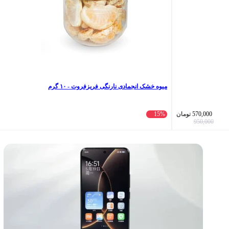
میوه خشک انجمادی نارنگی فریزفروت - ۱۰ گرم
570,000
تومان
15%
950,000