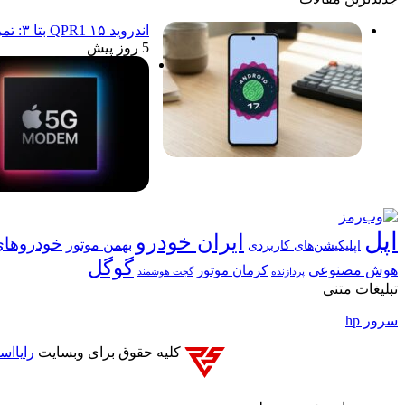
اندروید ۱۵ QPR1 بتا ۳: تمرکز انحصاری بر پایداری و رفع اشکالات
5 روز پیش
اپل
ایران خودرو
خودروهای
بهمن موتور
اپلیکیشن‌های کاربردی
گوگل
هوش مصنوعی
کرمان موتور
پردازنده
گجت هوشمند
تبلیغات متنی
سرور hp
کلیه حقوق برای وبسایت
رایااس