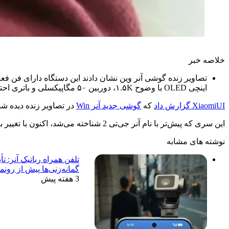
خلاصه خبر
اینچی OLED با وضوح ۱.۵K، دوربین ۵۰ مگاپیکسلی و باتری احتمالی ۱۰,۰۰۰ میلی‌آمپر با شارژ سریع ۱۰۰ وات از دیگر مشخصات هستند. این طراحی نوآورانه نشان‌دهنده تلاش آنر برای متمایز کردن سری Win در بازار پرچمداران است.
XiaomiUI گزارش داد
که
گوشی جدید آنر Win
در تصاویر زنده دیده ش
این سری که پیش‌تر با نام آنر جی‌تی 2 شناخته می‌شد، اکنون با تغییر برند به‌عنوان آنر وین و آنر وین پرو عرضه خواهد شد.
نوشته های مشابه
تلفن همراه رباتیک آنر: تأ
گمانه‌زنی‌ها پیش از رونم
3 هفته پیش