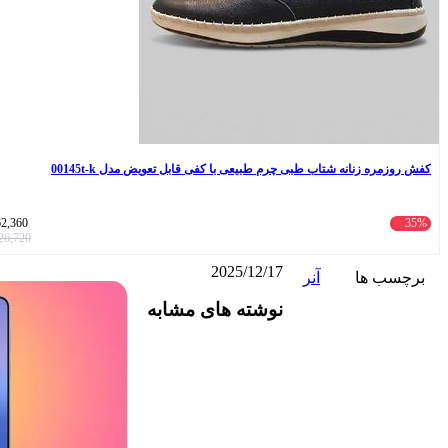
کفش روزمره زنانه شتاب طبی چرم طبیعی با کفی قابل تعویض مدل 00145t-k
62,360
35%
26,720
2025/12/17
برچسب ها
آنر
واتس
ایکس
تلگرام
اشتراک
لینکداین
نوشته های مشابه
آپ
گذاری
با
ایمیل