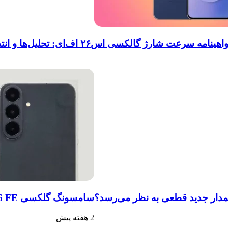
 سرعت شارژ گالکسی اس۲۶ اف‌ای: تحلیل‌ها و انتظارات
سامسونگ گلکسی S26 FE و تب S12: حضور در فهرست‌های آنلاین گوگل و پیش‌بینی عرضه در پاییز ۱۴۰۵
2 هفته پیش