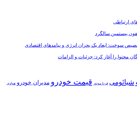
های ارتباطی
یفون بیستمین سالگرد
صیص سوخت: ابعاد یک بحران انرژی و پیامدهای اقتصادی
ان محتوا را آغاز کرد: جزئیات و الزامات
قیمت خودرو
شیائومی
مدیران خودرو
فردا موتور
هواوی