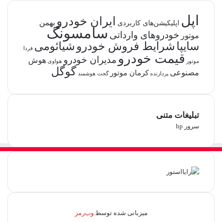
اپل
ایران خودرو
بهمن
اپلیکیشن‌های کاربردی
سامسونگ
خودروهای وارداتی
موتور
شرایط فروش خودرو
سایپا
شیائومی
فردا
قیمت خودرو
مدیران خودرو
هوش
موتور
هواوی
گوگل
مصنوعی
کرمان موتور
پردازنده
گجت هوشمند
تبلیغات متنی
سرور hp
میزبانی شده توسط
وب‌رمز