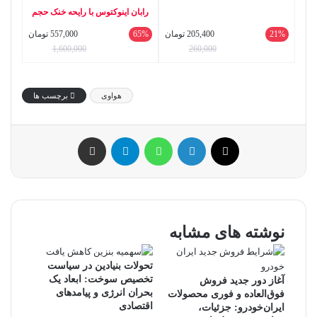
رابان اینوکتوس با رایحه خنک حجم
50 میلی لیتر
21%
205,400
تومان
65%
557,000
تومان
1,600,000
260,000
هواوی
برچسب ها
ایکس
لینکداین
واتس آپ
تلگرام
اشتراک گذاری با ایمیل
نوشته های مشابه
تحولات بنیادین در سیاست
تخصیص سوخت: ابعاد یک
آغاز دور جدید فروش
بحران انرژی و پیامدهای
فوق‌العاده و فوری محصولات
اقتصادی
ایران‌خودرو: جزئیات،