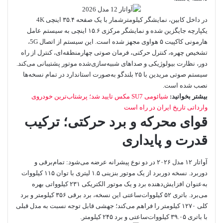
در داخل کابین، نمایشگر کیلومترشمار با یک صفحه ۳۵.۴ اینچی 4K
یکپارچه جایگزین شده و نمایشگر مرکزی ۱۵.۶ اینچی به سیستم عامل
هارمونی کاکپیت ۵ هواوی مجهز شده است. این سیستم از اتصال 5G،
تشخیص چهره، کنترل حرکتی، فرمان صوتی چهارمنطقه‌ای، کنترل از راه
دور، نظارت بیولوژیکی و صداهای شبیه‌سازی‌شده موتور پشتیبانی می‌کند.
سیستم صوتی مریدین با ۲۵ بلندگو به‌صورت استاندارد در تمام نسخه‌ها
نصب شده است.
بیشتر بخوانید:
شیائومی SU7 مکس تایید شد؛ پرشتاب‌ترین خودروی
وارداتی تاریخ ایران در راه است
قوای محرکه و برد حرکتی؛ ترکیب
قدرت و پایداری
آواتار ۱۲ مدل ۲۰۲۶ در دو نوع پیشرانه عرضه می‌شود: تمام‌برقی و
دوربرد. نسخه دوربرد از یک موتور بنزینی ۱.۵ لیتری با توان ۱۱۵ کیلووات
به‌عنوان افزایش‌دهنده برد و یک موتور الکتریکی ۲۳۱ کیلوواتی بهره
می‌برد. باتری ۵۲ کیلووات‌ساعتی این نسخه، برد برقی ۳۵۶ کیلومتر و برد
کلی ۱۲۷۰ کیلومتر را فراهم می‌کند؛ جهشی قابل توجه نسبت به مدل قبلی
با باتری ۳۹.۰۵ کیلووات‌ساعتی و برد ۲۴۵ کیلومتر.