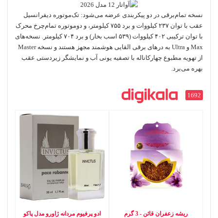
نسخه تمام‌برقی در دو پیکربندی عرضه می‌شود: تک‌موتوره دیفرانسیل
عقب با توان ۲۳۷ کیلووات و برد ۷۵۵ کیلومتر، و دوموتوره تمام‌چرخ محرک
با توان ترکیبی ۴۰۲ کیلووات (۵۳۹ اسب بخار) و برد ۷۰۴ کیلومتر. نسخه‌های
Max و Ultra به درهای برقی القایی هوشمند مجهز هستند و نسخه Master
از تهویه مطبوع چهارکاناله با تصفیه یونی آب و نمایشگر زیردستی عقب
بهره می‌برد.
1692
ریشه زعفران قائن - 3 گرم
ادو پرفیوم مردانه ژاورو مدل پاکو