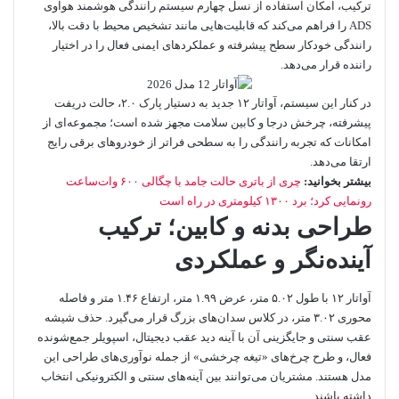
ترکیب، امکان استفاده از نسل چهارم سیستم رانندگی هوشمند هوآوی
ADS را فراهم می‌کند که قابلیت‌هایی مانند تشخیص محیط با دقت بالا،
رانندگی خودکار سطح پیشرفته و عملکردهای ایمنی فعال را در اختیار
راننده قرار می‌دهد.
در کنار این سیستم، آواتار ۱۲ جدید به دستیار پارک ۲.۰، حالت دریفت
پیشرفته، چرخش درجا و کابین سلامت مجهز شده است؛ مجموعه‌ای از
امکانات که تجربه رانندگی را به سطحی فراتر از خودروهای برقی رایج
ارتقا می‌دهد.
بیشتر بخوانید:
چری از باتری حالت جامد با چگالی ۶۰۰ وات‌ساعت
رونمایی کرد؛ برد ۱۳۰۰ کیلومتری در راه است
طراحی بدنه و کابین؛ ترکیب
آینده‌نگر و عملکردی
آواتار ۱۲ با طول ۵.۰۲ متر، عرض ۱.۹۹ متر، ارتفاع ۱.۴۶ متر و فاصله
محوری ۳.۰۲ متر، در کلاس سدان‌های بزرگ قرار می‌گیرد. حذف شیشه
عقب سنتی و جایگزینی آن با آینه دید عقب دیجیتال، اسپویلر جمع‌شونده
فعال، و طرح چرخ‌های «تیغه چرخشی» از جمله نوآوری‌های طراحی این
مدل هستند. مشتریان می‌توانند بین آینه‌های سنتی و الکترونیکی انتخاب
داشته باشند.