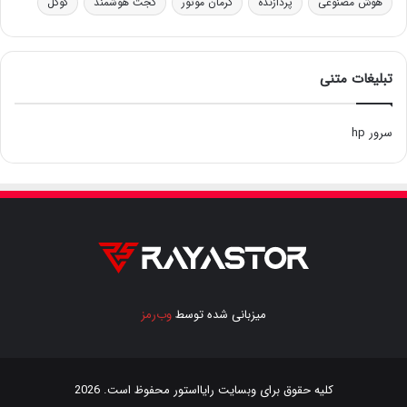
هوش مصنوعی
پردازنده
کرمان موتور
گجت هوشمند
گوگل
تبلیغات متنی
سرور hp
میزبانی شده توسط
وب‌رمز
کلیه حقوق برای وبسایت
رایااستور
محفوظ است. 2026