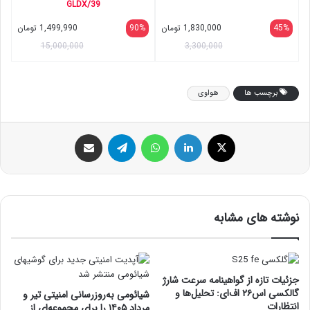
GLDX/39
45%
1,830,000
تومان
90%
1,499,990
تومان
15,000,000
3,300,000
برچسب ها
هواوی
ایکس
لینکداین
واتس آپ
تلگرام
اشتراک گذاری با ایمیل
نوشته های مشابه
جزئیات تازه از گواهینامه سرعت شارژ
گالکسی اس۲۶ اف‌ای: تحلیل‌ها و
شیائومی به‌روزرسانی امنیتی تیر و
انتظارات
مرداد ۱۴۰۵ را برای مجموعه‌ای از