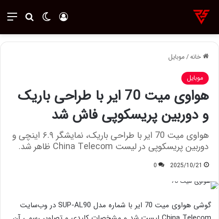
ورود
تغییر پوسته
منو
جستجو ب
خانه
/
موبایل
موبایل
هواوی میت 70 ایر با طراحی باریک
و دوربین پریسکوپی فاش شد
هواوی میت 70 ایر با طراحی باریک، نمایشگر ۶.۹ اینچی و
دوربین پریسکوپی در لیست China Telecom ظاهر شد.
0
2025/10/21
گوشی هواوی میت 70 ایر با شماره مدل SUP-AL90 در وب‌سایت
China Telecom لیست شد و مشخصات کلیدی و تصاویر رسمی آن