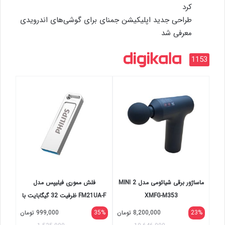
کرد
طراحی جدید اپلیکیشن جمنای برای گوشی‌های اندرویدی
معرفی شد
1153
ماساژور برقی شیائومی مدل MINI 2
فلش مموری فیلیپس مدل
XMFG-M353
FM21UA-F ظرفیت 32 گیگابایت با
رابط USB 2.0، سرعت خواندن 30
23%
8,200,000
تومان
35%
999,000
تومان
مگابایت بر ثانیه، سرعت نوشتن 15