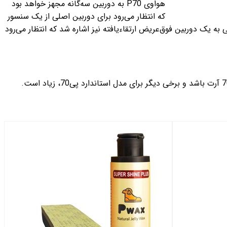
هواوی P70 به دوربین سه‌گانه مجهز خواهد بود
که انتظار می‌رود برای دوربین اصلی از یک سنسور
غیر را ارائه می‌دهد که 1/1.3 اینچ اندازه دارد. در گزارش‌های قبلی به یک دوربین فوق‌عریض ارتقاءیافته نیز اشاره شد که انتظار می‌رود