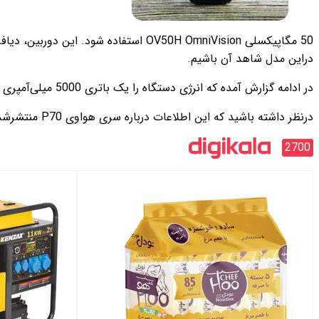
دراین مدل شاهد آن باشیم.
در ادامه گزارش آمده که انرژی دستگاه را یک باتری 5000 میلی‌آمپری و قدرت دستگاه را تراشه کرین 9010 تأمین می‌کند.
درنظر داشته باشید که این اطلاعات درباره سری هواوی P70 منتشرشده و احتمال اینکه برخی از آن‌ها برای مدل‌های رده‌بالا پی70 پرو و پی70 آرت باشد و برخی دیگر برای مدل استاندارد پی70، زیاد است.
2700