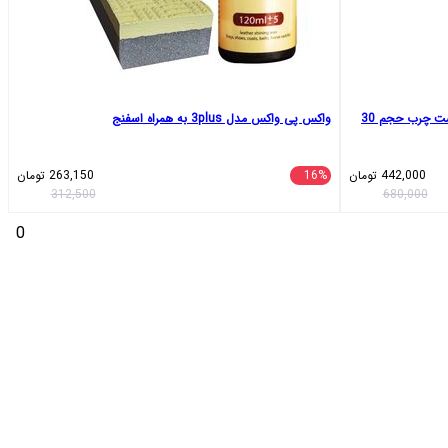
ژل ضد جوش پرایم مدل Acnex مناسب پوست چرب حجم 30
واکس پی واکس مدل 3plus به همراه اسفنج
442,000
تومان
16%
263,150
تومان
312,500
680,000
0