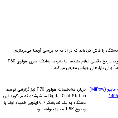
fixed focus digital در شبکه‌اجتماعی ویبو چین گفته است: سری هواوی P70 اواخر ماه مارس یا اوایل آوریل سال جاری عرضه می‌شود. اگرچه تاریخ دقیقی اعلام نشده، اما باتوجه به‌اینکه سری هواوی P60
ً برای بازارهای جهانی معرفی می‌کند.
قیمت پاور بانک مایپو (MiPow)
درباره مشخصات هواوی P70 نیز گزارشی توسط
Digital Chat Station منتشرشده که می‌گوید این
دستگاه به یک نمایشگر 6.7 اینچی خمیده اولد با
وضوح 1.5K مجهز خواهد بود.