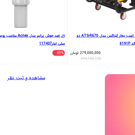
موتور برق بنزینی 21 اسب بخار کنزاکس مدل ATS-R670 دو
میلی لیتر117437
279,000,000
تومان
35%
394,165,100
مشاهده و ثبت نظر