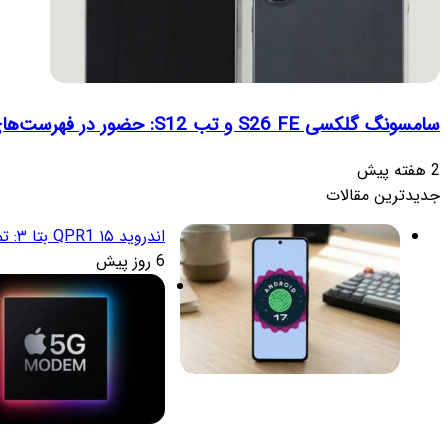
سامسونگ گلکسی S26 FE و تب S12: حضور در فهرست‌های آنلاین گوگل و پیش‌بینی عرضه در پاییز ۱۴۰۵
2 هفته پیش
جدیدترین مقالات
اندروید ۱۵ QPR1 بتا ۳: تمرکز انحصاری بر پایداری و رفع اشکالات
6 روز پیش