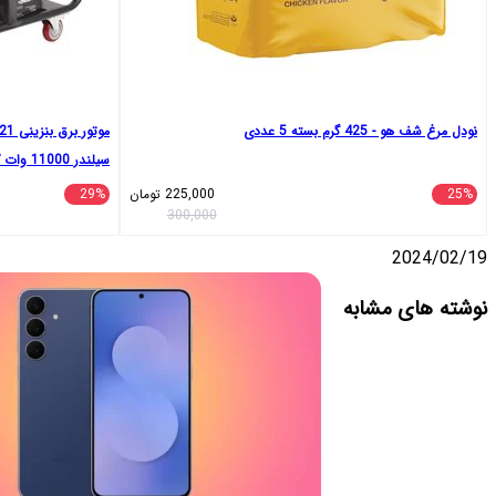
نودل مرغ شف هو - 425 گرم بسته 5 عددی
سیلندر 11000 وات کد 6191P
25%
225,000
تومان
29%
300,000
2024/02/19
واتس
تلگرام
ایکس
اشتراک
لینکداین
نوشته های مشابه
آپ
گذاری
با
ایمیل