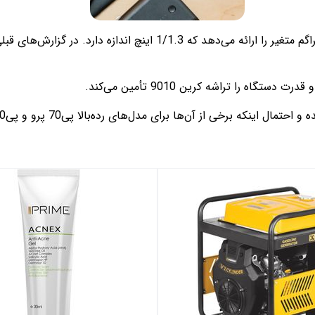
50 مگاپیکسلی OV50H OmniVision استفاده شود. این دوربین، دیافراگم مت