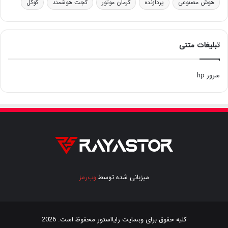
هوش مصنوعی
پردازنده
کرمان موتور
گجت هوشمند
گوگل
تبلیغات متنی
سرور hp
میزبانی شده توسط
وب‌رمز
کلیه حقوق برای وبسایت
رایااستور
محفوظ است. 2026