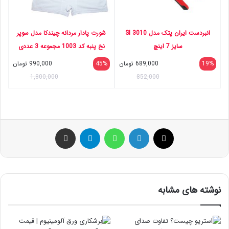
انبردست ایران پتک مدل SI 3010
شورت پادار مردانه چیندکا مدل سوپر
سایز 7 اینچ
نخ پنبه کد 1003 مجموعه 3 عددی
19%
689,000
تومان
45%
990,000
تومان
1,800,000
852,000
ایکس
لینکداین
واتس آپ
تلگرام
اشتراک گذاری با ایمیل
نوشته های مشابه