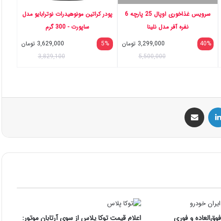
سرویس غذاخوری اوپال 25 پارچه 6
پودر کراتین مونوهیدرات نوترابایو مدل
نفره آفر مدل نلینا
ساپورت - 300 گرم
40%
3,299,000
تومان
5%
3,629,000
تومان
3,829,100
5,500,000
س
لینکداین
اشتراک گذاری با ایمیل
ق‌العاده و فوری
اعلام قیمت توکا پلاس از سوی آرتابان موتور: