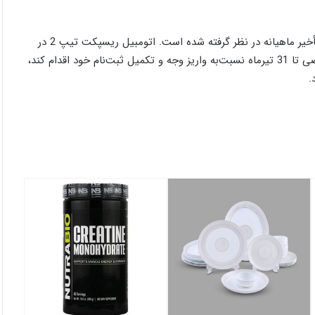
برای این طرح فروش، %17.5 سود انصراف سالیانه و %2.5 جریمه تأخیر ماهیانه در نظر گرفته شده است. اتومبیل ریسپکت تیپ 2 در
رنگ سفید با تریم مشکی و مدل 1403 عرضه می‌شود. چنانچه متقاضی تا 31 تیرماه نسبت‌به واریز وجه و تکمیل ثبت‌نام خود اقدام کند،