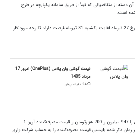
ین اطلاعیه، شرایط واریز وجه خودرو ریسپکت تیپ 2 برای آن دسته از متقاضیانی که قبلاً از طریق سامانه یکپارچه در طرح
شده است.
طبق گزارش منتشر شده، متقاضیان واجد شرایط از روز چهارشنبه مورخ 27 تیرماه لغایت یکشنبه 31 تیرماه فرصت دارند تا وجه موردنظر
قیمت گوشی وان پلاس (OnePlus) امروز 17
مرداد 1405
24 دقیقه پیش
گروه بهمن در جدولی که منتشر کرده‌اند، قیمت کارخانه این محصول را 947 میلیون و 700 هزارتومان و قیمت مصرف‌کننده آن‌را 1
رده است. متقاضی در زمان ذکر شده بایستی قیمت مصرف‌کننده را به حساب شرکت واریز