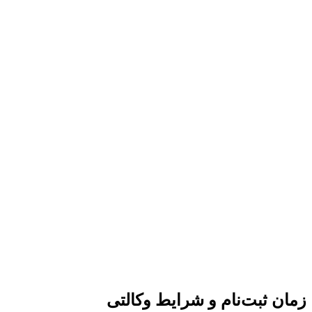
Corolla
توسعه
Toyota
۱۲
ارتباطات
Toyota
Cross
هما
Corolla
Toyota
Cross
Toyota
Toyota
Corolla
Changan
۱۳
سایپا
CS55
Changan
Changan
CS35
GAC
Empow
آرتابان
GAC
۱۴
خودرو
GAC
Emkoo