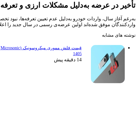
 چالش‌های زیادی روبه‌رو شد. اما حالا با فعال‌شدن مجدد
saleauto.ir
،
لیست خودروهای وارداتی عرضه شده +
قیمت هدفون سونی (sony) امروز 18 مرداد
قیمت
ردیف
نام شرکت
برند
نام خودرو
Toyota
انرژی موتور
Corolla
Toyota
۱
آسیا
1200
فنی
Honda
Honda
۲
مهندسی
Civic
آذریوردسال
Mitsubishi