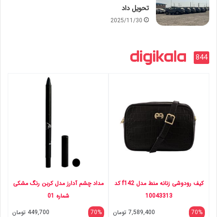
تحویل داد
2025/11/30
844
کیف رودوشی زنانه منط مدل f142 کد
مداد چشم آدارز مدل کربن رنگ مشکی
10043313
شماره 01
70%
7,589,400
تومان
70%
449,700
تومان