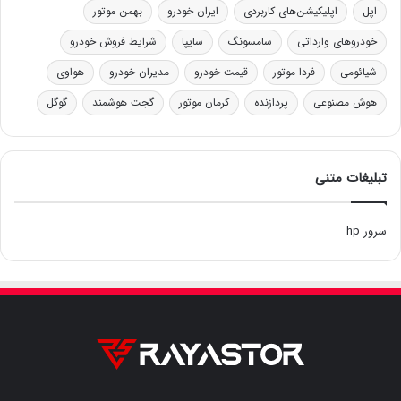
اپل
اپلیکیشن‌های کاربردی
ایران خودرو
بهمن موتور
خودروهای وارداتی
سامسونگ
سایپا
شرایط فروش خودرو
شیائومی
فردا موتور
قیمت خودرو
مدیران خودرو
هواوی
هوش مصنوعی
پردازنده
کرمان موتور
گجت هوشمند
گوگل
تبلیغات متنی
سرور hp