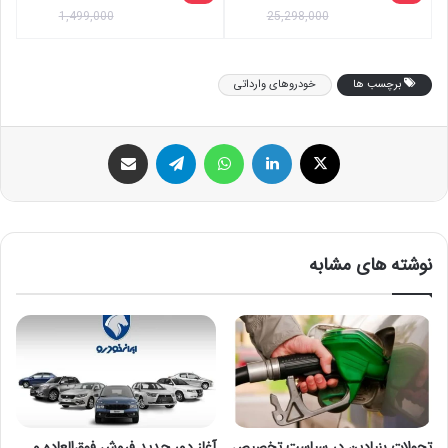
1,499,000
25,298,000
برچسب ها
خودروهای وارداتی
ایکس
لینکداین
واتس آپ
تلگرام
اشتراک گذاری با ایمیل
نوشته های مشابه
تحولات بنیادین در سیاست تخصیص
آغاز دور جدید فروش فوق‌العاده و