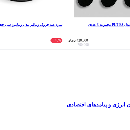
ه 3 عددی
سرم ضد چروک ویتالیر مدل ویتامین سی حجم 30 میلی لی
420,000
تومان
40%
700,000
انرژی و پیامدهای اقتصادی