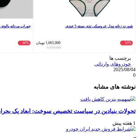
شورت زنانه مدل عروسکی تدی بسته 5 عددی
جوراب مردانه پالوته مدل PLT-E3 مجموع
10%
1,665,000
تومان
40%
1,850,000
برچسب ها
خودروهای وارداتی
2025/08/04
0
واتس
ایکس
تلگرام
اشتراک
لینکداین
نوشته های مشابه
آپ
گذاری
با
ایمیل
تحولات بنیادین در سیاست تخصیص سوخت: ابعاد یک بحران 
1 هفته پیش