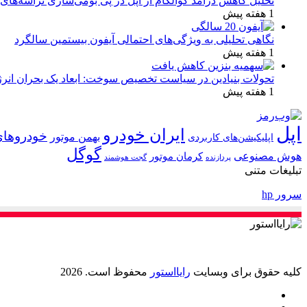
تحلیل کاهش درآمد کوالکام از اپل در پی بومی‌سازی تراشه‌های 
1 هفته پیش
نگاهی تحلیلی به ویژگی‌های احتمالی آیفون بیستمین سالگرد
1 هفته پیش
تحولات بنیادین در سیاست تخصیص سوخت: ابعاد یک بحران انرژ
1 هفته پیش
اپل
ایران خودرو
خودروهای
بهمن موتور
اپلیکیشن‌های کاربردی
گوگل
هوش مصنوعی
کرمان موتور
پردازنده
گجت هوشمند
تبلیغات متنی
سرور hp
کلیه حقوق برای وبسایت
رایااستور
محفوظ است. 2026
ایکس