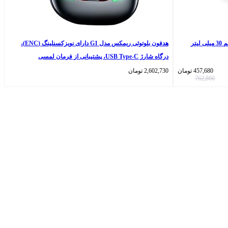
تر
هدفون بلوتوثی ریمکس مدل G1 دارای نویزکسنلینگ (ENC)،
درگاه شارژ USB Type-C، پشتیبانی از فرمان لمسی
457,680
تومان
2,602,730
تومان
762,800