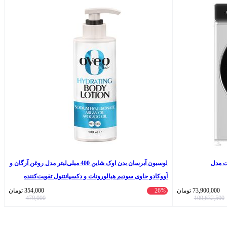
پوینت مدل
لوسیون آبرسان بدن اوک شاین 400 میلی‌لیتر مدل روغن آرگان و
آووکادو حاوی سودیم هیالورونات و دکسپانتنول تقویت‌کننده
پوست، مرطوب‌کننده عمیق و یکنواخت‌کننده رنگ پوست
73,900,000
تومان
26%
354,000
تومان
479,000
109,632,500