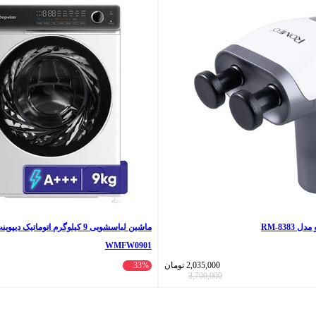
RM-838
ماشین لباسشویی 9 کیلوگرم اتوماتیک دی
WMFW0901
2,035,000
تومان
33%
3,700,000