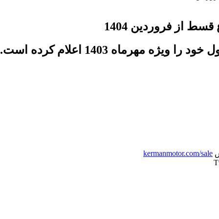
کرمان موتور شرایط فروش اقساطی 3 محصول
س
kermanmotor.com/sale