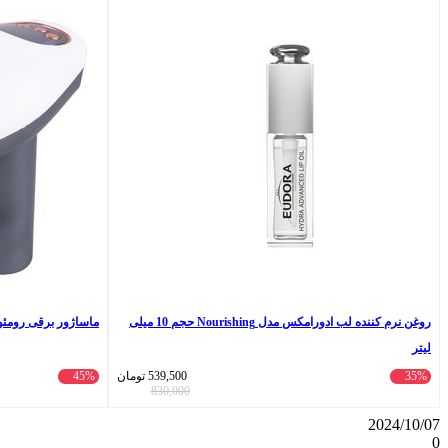
روغن نرم کننده لب ادورامکس مدل Nourishing حجم 10 میلی
ماساژور برقی رومئو مدل 3
لیتر
35%
539,500
تومان
45%
830,000
2024/10/07
0