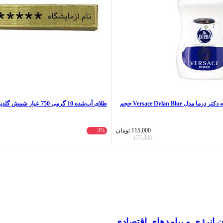
رول ضد تعریق مردانه دکتر درما مدل Versace Dylan Blue حجم
طلای آب‌شده 10 گرمی 750 عیار شمش گلدیس
115,000
تومان
3%
177,300
انرژی و پیامدهای اقتصادی