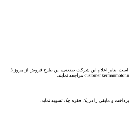
گروه خودروسازی کرمان موتور شرایط فروش اقساطی پیکاپ تی8 را در قالب یک فقره چک (یک قسط) برای شهریورماه 1403 اعلام کرده است. بنابر اعلام این شرکت صنعتی، این طرح فروش از مروز 3