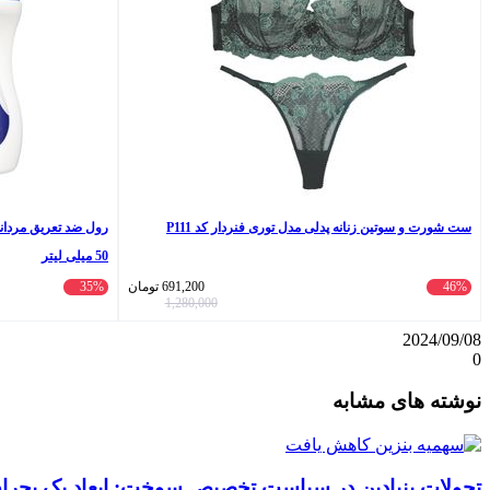
ست شورت و سوتین زنانه پدلی مدل توری فنردار کد P111
50 میلی لیتر
46%
691,200
تومان
35%
1,280,000
2024/09/08
0
واتس
ایکس
تلگرام
اشتراک
لینکداین
نوشته های مشابه
آپ
گذاری
با
ایمیل
تحولات بنیادین در سیاست تخصیص سوخت: ابعاد یک بحران 