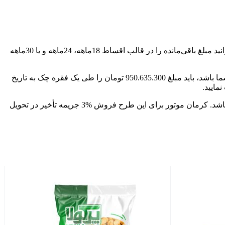
برای خرید اقساطی، باید 1 میلیارد تومان از مبلغ خودرو را در زمان ثبت‌نام به حساب شرکت بعنوان پیش‌پرداخت واریز نمایید. در ادامه می‌توانید مبلغ باقی‌مانده را در قالب اقساط 18ماهه، 24ماهه و یا 30ماهه
اگر اقساط 18ماهه را انتخاب کنید، باید مبلغ 800.367.900 تومان را طی یک فقره چک به تاریخ 1405/03/25 پرداخت کنید. اگر 24ماهه انتخاب شما باشد، باید مبلغ 950.635.300 تومان را طی یک فقره چک به تاریخ
اتومبیل با مدل 1403 در رنگ‌های سفید، مشکی، قرمز و آبی زنگاری عرضه می‌شود و موعد تحویل آن 90 روز کاری بعد از تکمیل ثبت‌نام می‌باشد. کرمان موتور برای این طرح فروش %3 جریمه تأخیر در تحویل