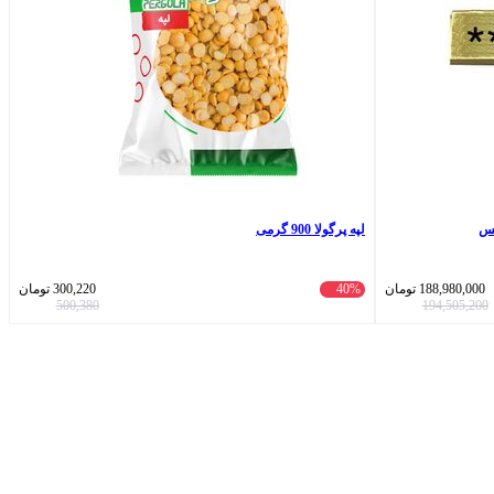
لپه پرگولا 900 گرمی
188,980,000
تومان
40%
300,220
تومان
500,380
194,505,200