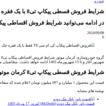
خودرو
شرایط فروش قسطی پیکاپ تی8 با یک فقره چک اعلام شد [شهریور 1403]
در ادامه می‌توانید شرایط فروش اقساطی پیکاپ تی8 را مطال
2024/09/08
0
شهریور آغاز و تا 15 شهریورماه 1403 ادامه خواهد داشت. متقاضیان می‌توانند برای ثبت‌نام، به سایت فروش اینترنتی کرمان موتور به آدرس customer.kermanmotor.ir مراجعه نمایند.
شرایط فروش قسطی پیکاپ تی8 کرمان موتور
قیمت این محصول 1 میلیارد و 697 میلیون تومان اعلام شده که متقاضی می‌تواند آن را بصورت یکجا پرداخت و یا بخشی از آن را بعنوان پیش‌پرداخت و مابقی را در یک فقره چک تسویه نماید.
نوشته های مشابه
قیمت پاور بانک مک دودو (McDodo) امروز 17 مرداد 1405