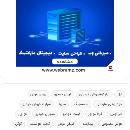
اپل
اپلیکیشن‌های کاربردی
ایران خودرو
بهمن موتور
خودروهای وارداتی
سامسونگ
سایپا
شرایط فروش خودرو
شیائومی
فردا موتور
قیمت خودرو
مدیران خودرو
هواوی
هوش مصنوعی
پردازنده
کرمان موتور
گجت هوشمند
گوگل