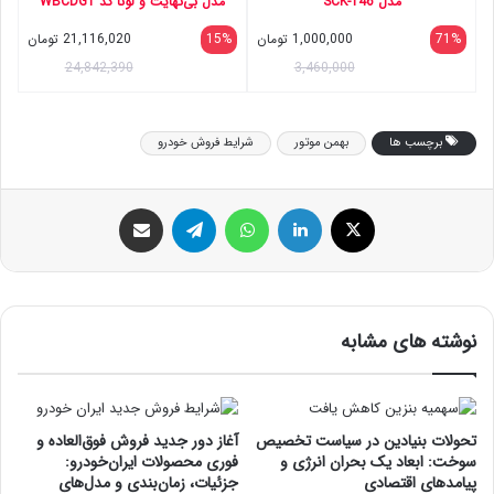
مدل SCK-146
مدل بی‌نهایت و لونا کد WBCDG1
71%
1,000,000
تومان
15%
21,116,020
تومان
24,842,390
3,460,000
برچسب ها
بهمن موتور
شرایط فروش خودرو
ایکس
لینکداین
واتس آپ
تلگرام
اشتراک گذاری با ایمیل
نوشته های مشابه
تحولات بنیادین در سیاست تخصیص
آغاز دور جدید فروش فوق‌العاده و
سوخت: ابعاد یک بحران انرژی و
فوری محصولات ایران‌خودرو:
پیامدهای اقتصادی
جزئیات، زمان‌بندی و مدل‌های