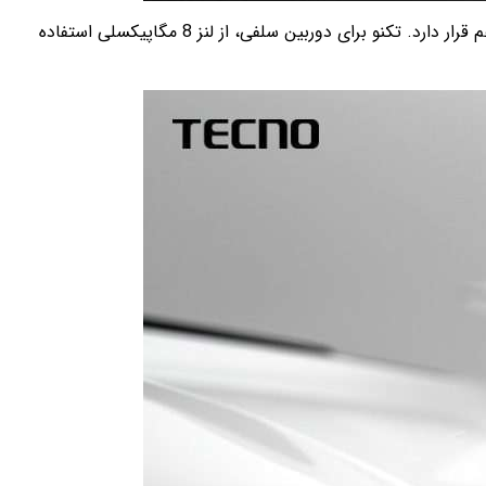
دوربین اصلی 108 مگاپیکسلی تلفن، سنسوری به بزرگی 1/1.67 اینچ با دیافراگم f/1.8 دارد. در کنار دوربین اصلی، لنز ماکرو 2 مگاپیکسلی هم قرار دارد. تکنو برای دوربین سلفی، از لنز 8 مگاپیکسلی استفاده