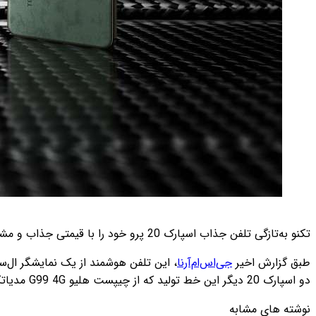
تکنو به‌تازگی تلفن جذاب اسپارک 20 پرو خود را با قیمتی جذاب و مشخصاتی مناسب رسمی کرده است. در ادامه با ما همراه باشید تا مشخصات این محصول را بررسی کنیم.
طبق گزارش اخیر
جی‌اس‌ام‌آرنا
دو اسپارک 20 دیگر این خط تولید که از چیپست هلیو G99 4G مدیاتک استفاده می‌کنند، قدرتمندتر است. اسپارک 20 پرو دارای 256 گیگ حافظه داخلی و 8 گیگ حافظه رم است.
نوشته های مشابه