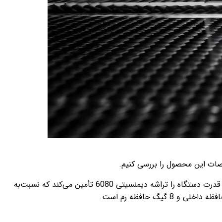
، این تلفن هوشمند از یک نمایشگر ال‌سی‌دی بزرگ 6.78 اینچی فول‌اچ‌دی با نرخ رفرش 120 هرتز بهره می‌برد. قدرت دستگاه را تراشه دیمنسیتی 6080 تأمین می‌کند که نسبت‌به