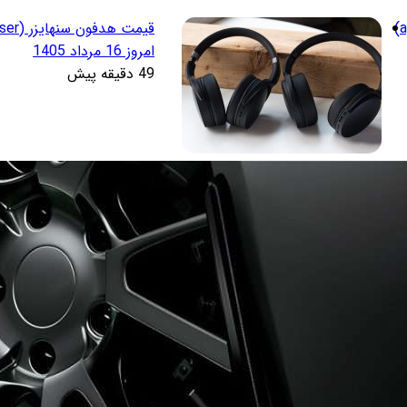
قیمت هدفون اپل (apple)
امروز 16 مرداد 1405
49 دقیقه پیش