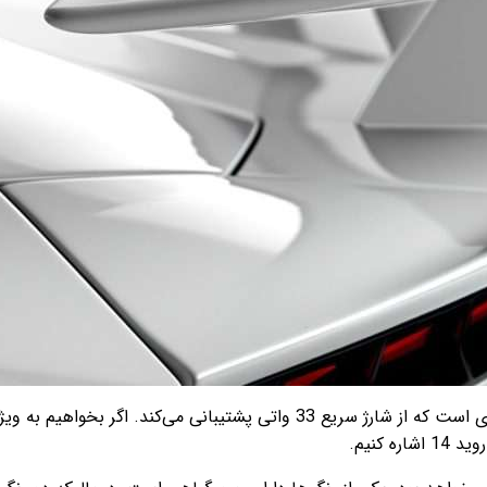
وظیفه تأمین انرژی اسپارک 20 پرو 5G، برعهده باتری 5000 میلی‌آمپری است که از