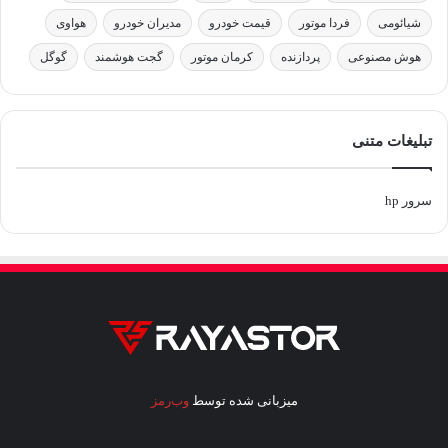
شیائومی
فردا موتور
قیمت خودرو
مدیران خودرو
هواوی
هوش مصنوعی
پردازنده
کرمان موتور
گجت هوشمند
گوگل
تبلیغات متنی
سرور hp
میزبانی شده توسط
وب‌رمز