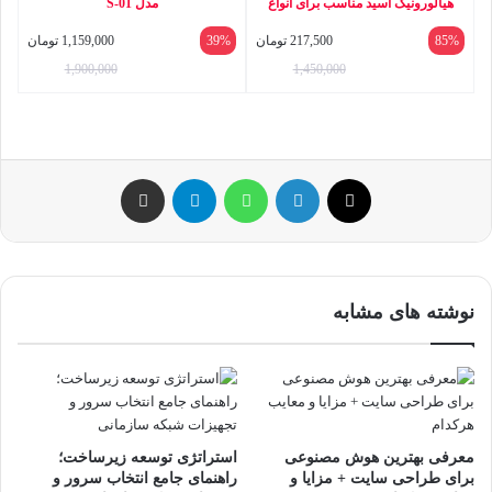
هیالورونیک اسید مناسب برای انواع
مدل S-01
پوست حجم 30 میلی لیتر
85%
217,500
تومان
39%
1,159,000
تومان
1,900,000
1,450,000
ایکس
لینکداین
واتس آپ
تلگرام
اشتراک گذاری با ایمیل
نوشته های مشابه
معرفی بهترین هوش مصنوعی
استراتژی توسعه زیرساخت؛
برای طراحی سایت + مزایا و
راهنمای جامع انتخاب سرور و