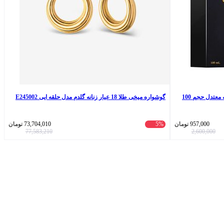
ادو پرفیوم مردانه نیفتی مدل بلو شنل با رایحه معتدل حجم 100
گوشواره میخی طلا 18 عیار زنانه گلدم مدل حلقه ایی E245002
957,000
تومان
5%
73,704,010
تومان
77,583,210
2,600,000