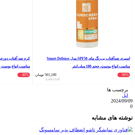
اسپری ضدآفتاب بی‌رنگ مای SPF50 مدل Smart Defense
مناسب انواع پوست، حجم 100 میلی‌لیتر
اش
60%
561,240
تومان
40%
1,403,130
+++PA، ضد چرو
برچسب ها
رطوبت‌رسان، با ماندگاری 
اپل
2024/09/09
0
واتس
ایکس
تلگرام
اشتراک
لینکداین
نوشته های مشابه
آپ
گذاری
با
ایمیل