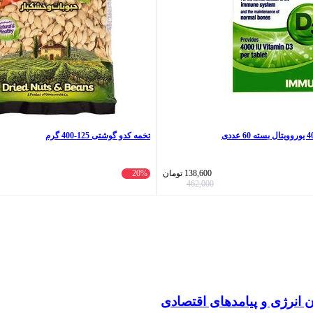
تخمه کدو گوشتی 125-400 گرم
138,600
تومان
20%
462,000
انرژی و پیامدهای اقتصادی