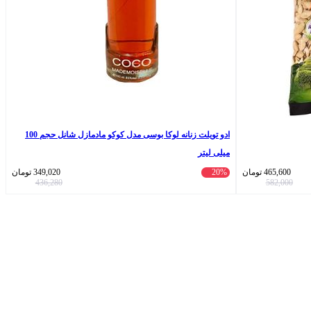
ادو تویلت زنانه لوکا بوسی مدل کوکو مادمازل شانل حجم 100
میلی لیتر
465,600
تومان
20%
349,020
تومان
436,280
582,000