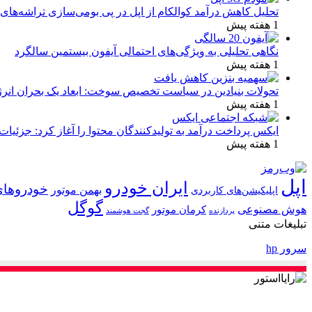
تحلیل کاهش درآمد کوالکام از اپل در پی بومی‌سازی تراشه‌های 
1 هفته پیش
نگاهی تحلیلی به ویژگی‌های احتمالی آیفون بیستمین سالگرد
1 هفته پیش
تحولات بنیادین در سیاست تخصیص سوخت: ابعاد یک بحران انرژ
1 هفته پیش
ایکس پرداخت درآمد به تولیدکنندگان محتوا را آغاز کرد: جزئیات
1 هفته پیش
اپل
ایران خودرو
خودروهای
بهمن موتور
اپلیکیشن‌های کاربردی
گوگل
هوش مصنوعی
کرمان موتور
پردازنده
گجت هوشمند
تبلیغات متنی
سرور hp