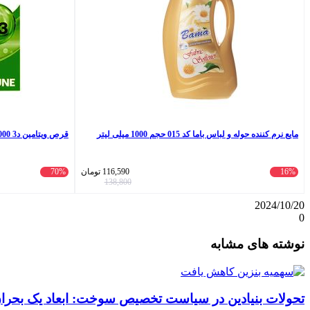
مایع نرم کننده حوله و لباس باما کد 015 حجم 1000 میلی لیتر
قرص ویتامین د3 4000 یوروویتال بسته 60 عددی
16%
116,590
تومان
70%
138,800
2024/10/20
0
واتس
ایکس
تلگرام
اشتراک
لینکداین
نوشته های مشابه
آپ
گذاری
با
ایمیل
تحولات بنیادین در سیاست تخصیص سوخت: ابعاد یک بحران 