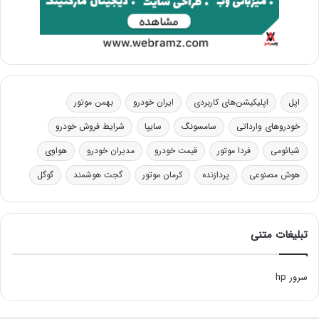
اپل
اپلیکیشن‌های کاربردی
ایران خودرو
بهمن موتور
خودروهای وارداتی
سامسونگ
سایپا
شرایط فروش خودرو
شیائومی
فردا موتور
قیمت خودرو
مدیران خودرو
هواوی
هوش مصنوعی
پردازنده
کرمان موتور
گجت هوشمند
گوگل
تبلیغات متنی
سرور hp