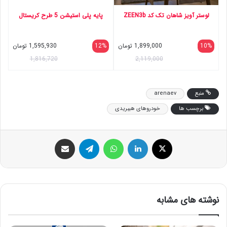
لوستر آویز شاهان تک کد ZEEN3b
پایه پلی استیشن 5 طرح کریستال
10%
1,899,000
تومان
12%
1,595,930
تومان
1,816,720
2,119,000
منبع
arenaev
برچسب ها
خودروهای هیبریدی
ایکس
لینکداین
واتس آپ
تلگرام
اشتراک گذاری با ایمیل
نوشته های مشابه