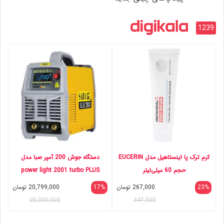
1239
کرم ترک پا اینستاهیل مدل EUCERIN
دستگاه جوش 200 آمپر صبا مدل
حجم 60 میلی‌لیتر
power light 2001 turbo PLUS
23%
267,000
تومان
17%
20,799,000
تومان
25,000,000
347,000